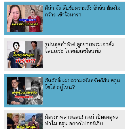
ลีน่า จัง ลั่นข้อความถึง จั๊กจั่น ต้องใจ
กว้าง เข้าใจนารา
รูปหลุดทำพิษ! ลูกชายพระเอกดัง
โดนเเซะ ไม่หล่อเหมือนพ่อ
สีหศักดิ์ เผยความจริงทรัพย์สิน ฮลุน
โซโล่ อยู่ไหน?
มิตรภาพต่างแดน! เรเน่ เปิดเหตุผล
ทำไม ฮลุน อยากไปจอร์เจีย