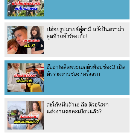
ปล่อยรูปมายด์คู่สามี หวังปั่นดราม่า
สุดท้ายทัวร์ลงเก้อ!
ฮือฮา!อดีตพระเอกตัวท็อปช่อง3 เปิด
ตัวร่วมงานช่อง7ครั้งแรก
สะใภ้หมื่นล้าน! ลือ ดิวอริสรา
แต่งงานจดทะเบียนแล้ว?