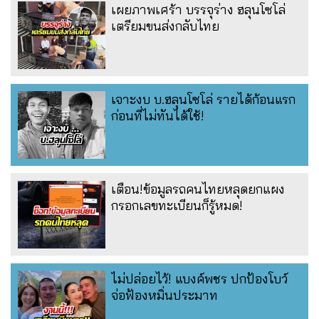
เผยภาพเศร้า บรรจุร่าง ฮลุนโซโล่
เตรียมขนส่งกลับไทย
เจาะงบ บ.ฮลุนโซโล่ รายได้ก้อนแรก
ก่อนที่ไม่ทันได้ใช้!
เตือน!ข้อมูลรถคนไทยหลุดยกแผง
กรอกเลขทะเบียนก็รู้หมด!
ไม่ปล่อยไว้! แบงค์พชร ปกป้องโบว์
จ่อฟ้องหมิ่นประมาท