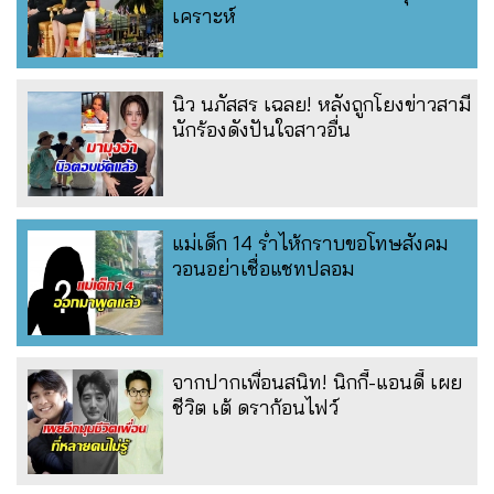
เคราะห์
นิว นภัสสร เฉลย! หลังถูกโยงข่าวสามี
นักร้องดังปันใจสาวอื่น
แม่เด็ก 14 ร่ำไห้กราบขอโทษสังคม
วอนอย่าเชื่อแชทปลอม
จากปากเพื่อนสนิท! นิกกี้-แอนดี้ เผย
ชีวิต เต้ ดราก้อนไฟว์