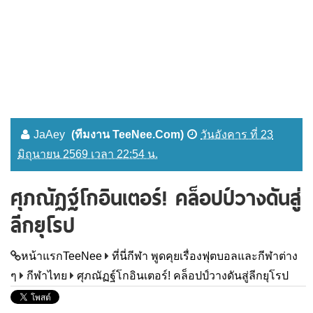
JaAey
(ทีมงาน TeeNee.Com)
วันอังคาร ที่ 23
มิถุนายน 2569 เวลา 22:54 น.
ศุภณัฏฐ์โกอินเตอร์! คล็อปป์วางดันสู่
ลีกยุโรป
หน้าแรกTeeNee
ที่นี่กีฬา พูดคุยเรื่องฟุตบอลและกีฬาต่าง
ๆ
กีฬาไทย
ศุภณัฏฐ์โกอินเตอร์! คล็อปป์วางดันสู่ลีกยุโรป