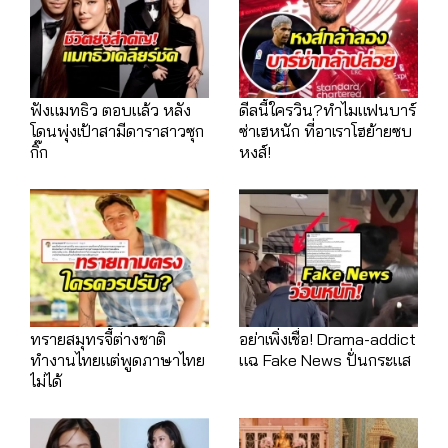
ฟังแมทธิว ตอบแล้ว หลัง
ดีลนี้ใครวิน?ทำไมแฟนบาร์
โดนพุ่งเป้าสามีดาราสาวซุก
ซ่าเฮหนัก ที่อาเราโฮย้ายซบ
กิ๊ก
หงส์!
ทรายสมุทรจี้ต่างชาติ
อย่าเพิ่งเชื่อ! Drama-addict
ทำงานไทยแต่พูดภาษาไทย
แฉ Fake News ปั่นกระแส
ไม่ได้