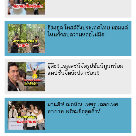
อีดงอุค โพสต์ถึงประเทศไทย มอมแค่
ไหนก็กลบความหล่อไม่มิด!
อุ๊ต๊ะ!!...ณเดชน์จัดรูปฮันนีมูนพร้อม
แคปชั่นจี๊ดถึงปลาช่อน!!
มาแล้ว! ฌอห์ณ-เพชร เฉลยเพศ
ทายาท พร้อมชื่อสุดคิ้วท์