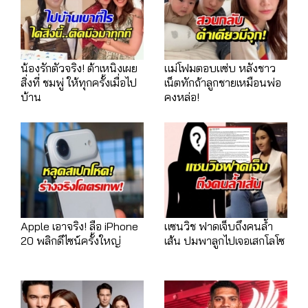
น้องรักตัวจริง! ต้าเหนิงเผย
แม่โฟมตอบแซ่บ หลังชาว
สิ่งที่ ชมพู่ ให้ทุกครั้งเมื่อไป
เน็ตทักถ้าลูกชายเหมือนพ่อ
บ้าน
คงหล่อ!
Apple เอาจริง! ลือ iPhone
แซนวิช ฟาดเจ็บถึงคนล้ำ
20 พลิกดีไซน์ครั้งใหญ่
เส้น ปมพาลูกไปเจอเสกโลโซ