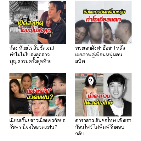
ก้อง ห้วยไร่ ลั่นชัดเจน!
พระเอกดังทำฮือฮา! หลัง
ทำไมไม่ไปส่งลูกสาว
เผยภาพคู่เพื่อนหนุ่มคน
บุญธรรมครั้งสุดท้าย
สนิท
เนียนเกิ๊น! ชาวเน็ตแซวก้อยอ
ดาราสาว ลั่นขอโทษ เต้ ดรา
รัชพร นี่จงใจอวดแฟน?
ก้อนไฟว์ ไม่พิมพ์รักตอบ
กลับ