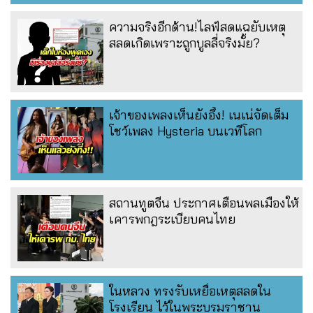
ความจริงอีกด้าน!ไลฟ์สดแฉยับเหตุ
สลดเกิดเพราะถูกบูลลี่จริงมั้ย?
เจ้าของเพลงเห็นยังอึ้ง! เนเน่จัดเต็ม
โชว์เพลง Hysteria บนเวทีโลก
สถานทูตจีน ประกาศเตือนพลเมืองให้
เคารพกฎระเบียบคนไทย
ในหลวง ทรงรับเหยื่อเหตุสลดใน
โรงเรียน ไว้ในพระบรมราชานุ