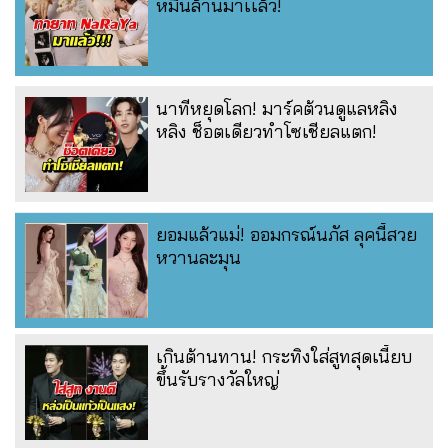
หมื่นล้านมาเเล้ว!
นาทีหยุดโลก! มาร์คต้วนดูแลหลิง
หลิง ช็อตเดียวทำโซเชียลแตก!
ยอมแล้วแม่! ออมกรณ์นภัส ลุคนี้สวย
หวานละมุน
เกินต้านทาน! กระทิงใส่สูทสุดเนี้ยบ
ขึ้นรับรางวัลใหญ่