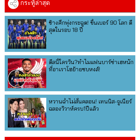
กระทู้ล่าสุด
ช้างศึกพุ่งกระฉูด! ขึ้นเบอร์ 90 โลก ดี
สุดในรอบ 18 ปี
ดีลนี้ใครวิน?ทำไมแฟนบาร์ซ่าเฮหนัก
ที่อาเราโฮย้ายซบหงส์!
หวานฉ่ำไม่สั่นคลอน! เทนนิส-จูเนียร์
ฉลองวิวาห์ครบ1ปีแล้ว