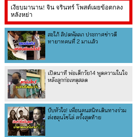
เงียบมานาน! จิน จรินทร์ โพสต์เผยข้อตกลง
หลังหย่า
สะใภ้ ลิปตพัลลภ ประกาศข่าวดี
ทายาทคนที่ 2 มาเเล้ว
เปิดนาที พ่อเด็กวัย14 พูดความในใจ
หลังลูกก่อเหตุสลด
บีบหัวใจ! เพื่อนคนสนิทเดินทางร่วม
ส่งฮลุนโซโล่ ครั้งสุดท้าย