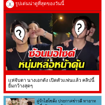
รูปเด่นน่าดูที่สุดของวันนี้
เเห่จับตา นางเอกดัง เปิดตัวเเฟนเเล้ว คลิปนี้
ยิ้มกว้างสุดๆ
คู่รักไฮโซดัง ประกาศข่าวดี ทายาท