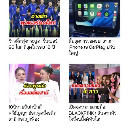
ช้างศึกพุ่งกระฉูด! ขึ้นเบอร์
สิ้นสุดการรอคอย! สาวก
90 โลก ดีสุดในรอบ 18 ปี
iPhone เฮ CarPlay ปรับ
ใหญ่
10ปีหายวับ! เป็กกี้
เปิดจดหมายลายมือ
ศรีธัญญา ย้อนพูดถึงอดีต
BLACKPINK กลั่นจากหัว
สามี ก่อนถูกฟ้อง
ใจถึงบลิ้งค์ทั่วโลก