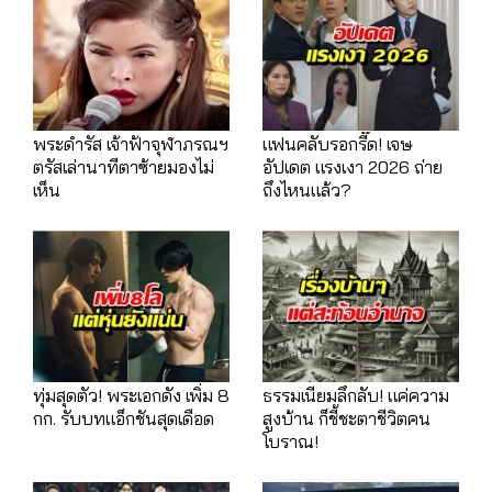
พระดำรัส เจ้าฟ้าจุฬาภรณฯ
แฟนคลับรอกรี๊ด! เจษ
ตรัสเล่านาทีตาซ้ายมองไม่
อัปเดต แรงเงา 2026 ถ่าย
เห็น
ถึงไหนแล้ว?
ทุ่มสุดตัว! พระเอกดัง เพิ่ม 8
ธรรมเนียมลึกลับ! แค่ความ
กก. รับบทแอ็กชันสุดเดือด
สูงบ้าน ก็ชี้ชะตาชีวิตคน
โบราณ!