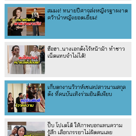
สมมง! ทนายปีศาจส่งหญิงรฐาผงาด
คว้านำหญิงยอดเยี่ยม!
ฮือฮา..นางเอกดังไร้หน้าม้า ทำชาว
เน็ตแทบจำไม่ได้!
เก็บตกงานวิวาห์เซเลปสาวนามสกุล
ดัง ที่คนบันเทิงร่วมยินดีเพียบ
ปั๊บ โปเตโต้ ให้ภาพบอกแทนความ
รู้สึก เลือกภรรยาไม่ผิดคนเลย