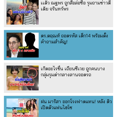
เเต้ว ณฐพร ถูกสื่อล่อซื้อ รุมถามข่าวดี
เต้ย จรินทร์พร
ดร.ตฤณห์ ถอดรหัส เด็ก14 พร้อมตั้ง
คำถามสำคัญ!
เกิดอะไรขึ้น เถียนซีเวย ถูกคนบาง
กลุ่มรุมด่ากลางลานจอดรถ
ฝน มาริสา ออกโรงฟาดแทน! หลัง ดิว
เปิดตัวแฟนไฮโซ