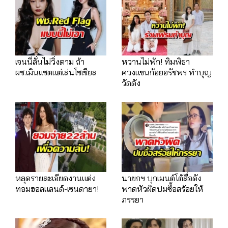
เจนนี่ลั่นไม่วิ่งตาม ถ้า
หวานไม่พัก! ทิมพิธา
ผช.เมินแชตแต่เล่นโซเชียล
ควงแขนก้อยอรัชพร ทำบุญ
วัดดัง
หลุดรายละเอียดงานแต่ง
นายกฯ บุกเมนต์โต้สื่อดัง
ทอมฮอลแลนด์-เซนดายา!
พาดหัวผิดปมซื้อสร้อยให้
ภรรยา