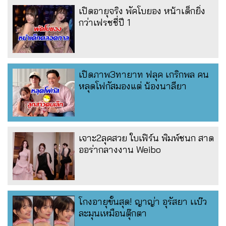
เปิดอายุจริง พัคโบยอง หน้าเด็กยิ่ง
กว่าเฟรชชี่ปี 1
เปิดภาพ3ทายาท ฟลุค เกริกพล คน
หลุดโฟกัสมองแต่ น้องนาลียา
เจาะ2ลุคสวย ใบเฟิร์น พิมพ์ชนก สาด
ออร่ากลางงาน Weibo
โกงอายุขั้นสุด! ญาญ่า อุรัสยา เเบ๊ว
ละมุนเหมือนตุ๊กตา