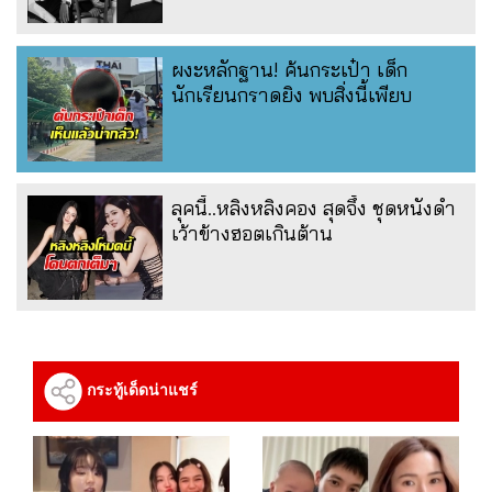
ผงะหลักฐาน! ค้นกระเป๋า เด็ก
นักเรียนกราดยิง พบสิ่งนี้เพียบ
ลุคนี้..หลิงหลิงคอง สุดจึ้ง ชุดหนังดำ
เว้าข้างฮอตเกินต้าน
กระทู้เด็ดน่าแชร์