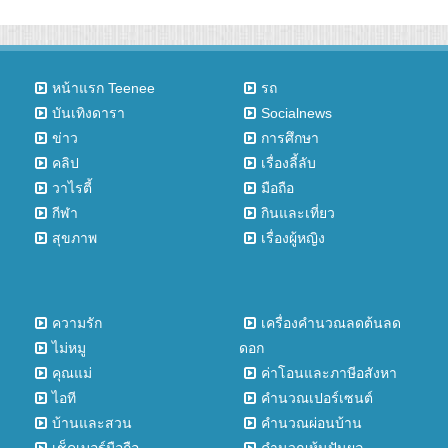
หน้าแรก Teenee
รถ
บันเทิงดารา
Socialnews
ข่าว
การศึกษา
คลิป
เรื่องลี้ลับ
วาไรตี้
มือถือ
กีฬา
กินและเที่ยว
สุขภาพ
เรื่องผู้หญิง
ความรัก
เครื่องคำนวณลดต้นลด
ไม่หมู
ดอก
คุณแม่
ค่าโอนและภาษีอสังหา
ไอที
คำนวณเปอร์เซนต์
บ้านและสวน
คำนวณผ่อนบ้าน
เช็คเบอร์มือถือ
คำนวณหุ้นปันผล