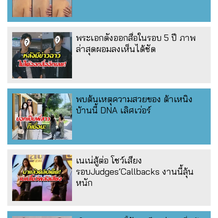
พระเอกดังออกสื่อในรอบ 5 ปี ภาพ
ล่าสุดผอมลงเห็นได้ชัด
พบต้นเหตุความสวยของ ต้าเหนิง
บ้านนี้ DNA เลิศเว่อร์
เนเน่สู้ต่อ โชว์เสียง
รอบJudges’Callbacks งานนี้ลุ้น
หนัก