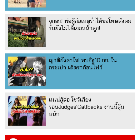
จุกอก! พ่อผู้ก่อเหตุร่ำไห้ขอโทษสังคม
รับยังไม่ได้เจอหน้าลูก!
ญาติยังคาใจ! พบอิฐ10 กก. ใน
กระเป๋า เต้ดราก้อนไฟว์
เนเน่สู้ต่อ โชว์เสียง
รอบJudges’Callbacks งานนี้ลุ้น
หนัก