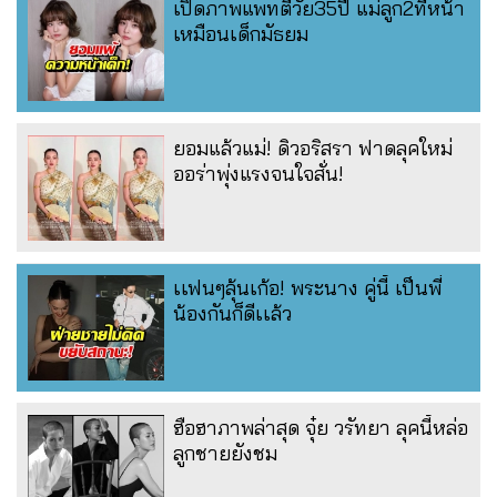
เปิดภาพแพทตี้วัย35ปี แม่ลูก2ที่หน้า
เหมือนเด็กมัธยม
ยอมแล้วแม่! ดิวอริสรา ฟาดลุคใหม่
ออร่าพุ่งแรงจนใจสั่น!
เเฟนๆลุ้นเก้อ! พระนาง คู่นี้ เป็นพี่
น้องกันก็ดีเเล้ว
ฮือฮาภาพล่าสุด จุ๋ย วรัทยา ลุคนี้หล่อ
ลูกชายยังชม