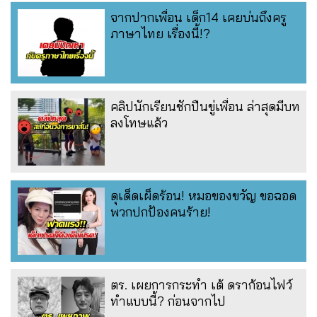
จากปากเพื่อน เด็ก14 เคยบ่นถึงครู
ภาษาไทย เรื่องนี้!?
คลิปนักเรียนชักปืนขู่เพื่อน ล่าสุดมีบท
ลงโทษแล้ว
ดุเด็ดเผ็ดร้อน! หมอของขวัญ ขอฉอด
พวกปกป้องคนร้าย!
ตร. เผยการกระทำ เต้ ดราก้อนไฟว์
ทำแบบนี้? ก่อนจากไป