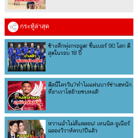
กระทู้ล่าสุด
ช้างศึกพุ่งกระฉูด! ขึ้นเบอร์ 90 โลก ดี
สุดในรอบ 18 ปี
ดีลนี้ใครวิน?ทำไมแฟนบาร์ซ่าเฮหนัก
ที่อาเราโฮย้ายซบหงส์!
หวานฉ่ำไม่สั่นคลอน! เทนนิส-จูเนียร์
ฉลองวิวาห์ครบ1ปีแล้ว