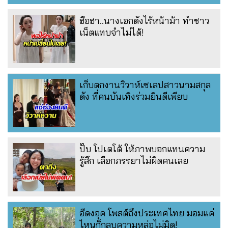
ฮือฮา..นางเอกดังไร้หน้าม้า ทำชาว
เน็ตแทบจำไม่ได้!
เก็บตกงานวิวาห์เซเลปสาวนามสกุล
ดัง ที่คนบันเทิงร่วมยินดีเพียบ
ปั๊บ โปเตโต้ ให้ภาพบอกแทนความ
รู้สึก เลือกภรรยาไม่ผิดคนเลย
อีดงอุค โพสต์ถึงประเทศไทย มอมแค่
ไหนก็กลบความหล่อไม่มิด!