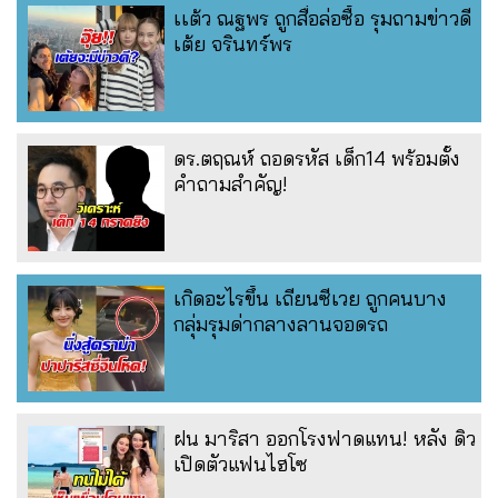
เเต้ว ณฐพร ถูกสื่อล่อซื้อ รุมถามข่าวดี
เต้ย จรินทร์พร
ดร.ตฤณห์ ถอดรหัส เด็ก14 พร้อมตั้ง
คำถามสำคัญ!
เกิดอะไรขึ้น เถียนซีเวย ถูกคนบาง
กลุ่มรุมด่ากลางลานจอดรถ
ฝน มาริสา ออกโรงฟาดแทน! หลัง ดิว
เปิดตัวแฟนไฮโซ