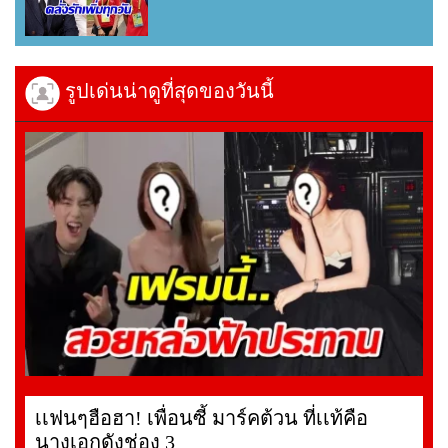
รูปเด่นน่าดูที่สุดของวันนี้
เเฟนๆฮือฮา! เพื่อนซี้ มาร์คต้วน ที่เเท้คือ
นางเอกดังช่อง 3