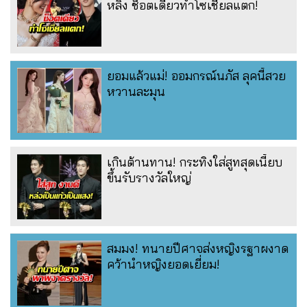
หลิง ช็อตเดียวทำโซเชียลแตก!
ยอมแล้วแม่! ออมกรณ์นภัส ลุคนี้สวย
หวานละมุน
เกินต้านทาน! กระทิงใส่สูทสุดเนี้ยบ
ขึ้นรับรางวัลใหญ่
สมมง! ทนายปีศาจส่งหญิงรฐาผงาด
คว้านำหญิงยอดเยี่ยม!