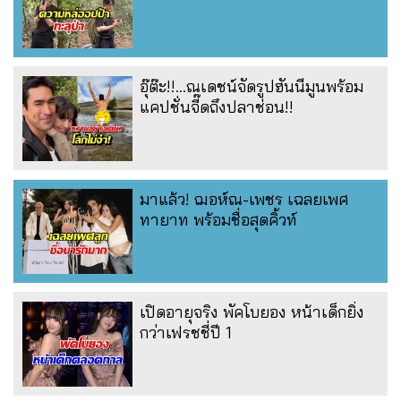
อุ๊ต๊ะ!!...ณเดชน์จัดรูปฮันนีมูนพร้อม
แคปชั่นจี๊ดถึงปลาช่อน!!
มาแล้ว! ฌอห์ณ-เพชร เฉลยเพศ
ทายาท พร้อมชื่อสุดคิ้วท์
เปิดอายุจริง พัคโบยอง หน้าเด็กยิ่ง
กว่าเฟรชชี่ปี 1