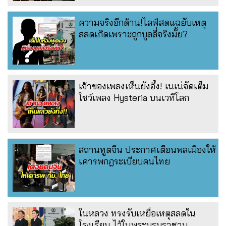
ความจริงอีกด้าน!ไลฟ์สดแฉยับเหตุ
สลดเกิดเพราะถูกบูลลี่จริงมั้ย?
เจ้าของเพลงเห็นยังอึ้ง! เนเน่จัดเต็ม
โชว์เพลง Hysteria บนเวทีโลก
สถานทูตจีน ประกาศเตือนพลเมืองให้
เคารพกฎระเบียบคนไทย
ในหลวง ทรงรับเหยื่อเหตุสลดใน
โรงเรียน ไว้ในพระบรมราชานุ