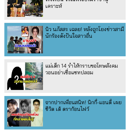
เคราะห์
นิว นภัสสร เฉลย! หลังถูกโยงข่าวสามี
นักร้องดังปันใจสาวอื่น
แม่เด็ก 14 ร่ำไห้กราบขอโทษสังคม
วอนอย่าเชื่อแชทปลอม
จากปากเพื่อนสนิท! นิกกี้-แอนดี้ เผย
ชีวิต เต้ ดราก้อนไฟว์