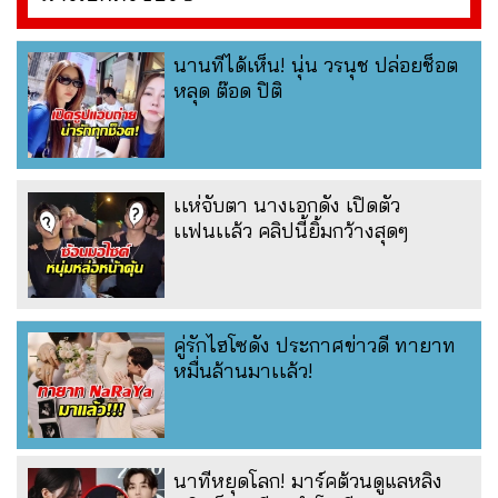
นานทีได้เห็น! นุ่น วรนุช ปล่อยช็อต
หลุด ต๊อด ปิติ
เเห่จับตา นางเอกดัง เปิดตัว
เเฟนเเล้ว คลิปนี้ยิ้มกว้างสุดๆ
คู่รักไฮโซดัง ประกาศข่าวดี ทายาท
หมื่นล้านมาเเล้ว!
นาทีหยุดโลก! มาร์คต้วนดูแลหลิง