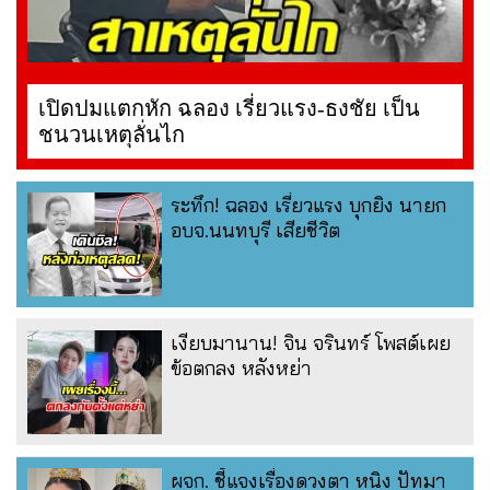
เปิดปมแตกหัก ฉลอง เรี่ยวแรง-ธงชัย เป็น
ชนวนเหตุลั่นไก
ระทึก! ฉลอง เรี่ยวแรง บุกยิง นายก
อบจ.นนทบุรี เสียชีวิต
เงียบมานาน! จิน จรินทร์ โพสต์เผย
ข้อตกลง หลังหย่า
ผจก. ชี้แจงเรื่องดวงตา หนิง ปัทมา