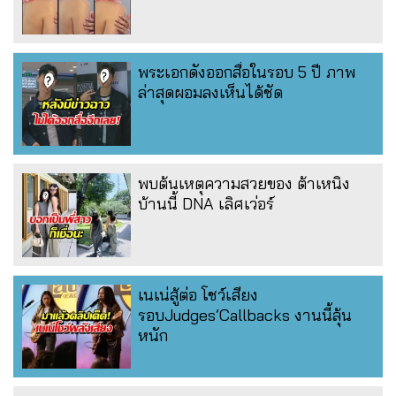
พระเอกดังออกสื่อในรอบ 5 ปี ภาพ
ล่าสุดผอมลงเห็นได้ชัด
พบต้นเหตุความสวยของ ต้าเหนิง
บ้านนี้ DNA เลิศเว่อร์
เนเน่สู้ต่อ โชว์เสียง
รอบJudges’Callbacks งานนี้ลุ้น
หนัก