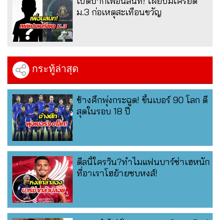
เปิดปากเพื่อนสนิท! เผยปมเครียด
ม.3 ก่อเหตุสะเทือนขวัญ
กระทู้ล่าสุด
ช้างศึกพุ่งกระฉูด! ขึ้นเบอร์ 90 โลก ดี
สุดในรอบ 18 ปี
ดีลนี้ใครวิน?ทำไมแฟนบาร์ซ่าเฮหนัก
ที่อาเราโฮย้ายซบหงส์!