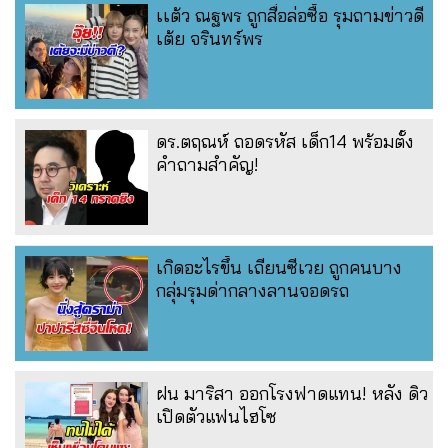
เเต้ว ณฐพร ถูกสื่อล่อซื้อ รุมถามข่าวดี
เต้ย จรินทร์พร
ดร.ตฤณห์ ถอดรหัส เด็ก14 พร้อมตั้ง
คำถามสำคัญ!
เกิดอะไรขึ้น เถียนซีเวย ถูกคนบาง
กลุ่มรุมด่ากลางลานจอดรถ
ฝน มาริสา ออกโรงฟาดแทน! หลัง ดิว
เปิดตัวแฟนไฮโซ