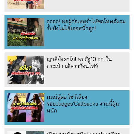
จุกอก! พ่อผู้ก่อเหตุร่ำไห้ขอโทษสังคม
รับยังไม่ได้เจอหน้าลูก!
ญาติยังคาใจ! พบอิฐ10 กก. ใน
กระเป๋า เต้ดราก้อนไฟว์
เนเน่สู้ต่อ โชว์เสียง
รอบJudges’Callbacks งานนี้ลุ้น
หนัก