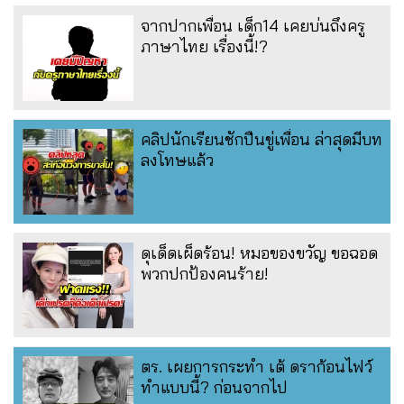
จากปากเพื่อน เด็ก14 เคยบ่นถึงครู
ภาษาไทย เรื่องนี้!?
คลิปนักเรียนชักปืนขู่เพื่อน ล่าสุดมีบท
ลงโทษแล้ว
ดุเด็ดเผ็ดร้อน! หมอของขวัญ ขอฉอด
พวกปกป้องคนร้าย!
ตร. เผยการกระทำ เต้ ดราก้อนไฟว์
ทำแบบนี้? ก่อนจากไป