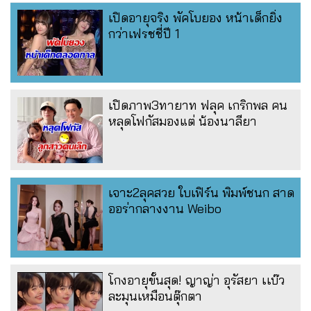
เปิดอายุจริง พัคโบยอง หน้าเด็กยิ่ง
กว่าเฟรชชี่ปี 1
เปิดภาพ3ทายาท ฟลุค เกริกพล คน
หลุดโฟกัสมองแต่ น้องนาลียา
เจาะ2ลุคสวย ใบเฟิร์น พิมพ์ชนก สาด
ออร่ากลางงาน Weibo
โกงอายุขั้นสุด! ญาญ่า อุรัสยา เเบ๊ว
ละมุนเหมือนตุ๊กตา