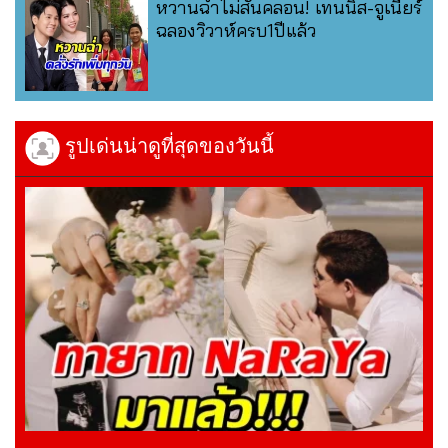
หวานฉ่ำไม่สั่นคลอน! เทนนิส-จูเนียร์
ฉลองวิวาห์ครบ1ปีแล้ว
รูปเด่นน่าดูที่สุดของวันนี้