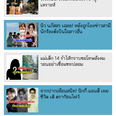
เคราะห์
นิว นภัสสร เฉลย! หลังถูกโยงข่าวสามี
นักร้องดังปันใจสาวอื่น
แม่เด็ก 14 ร่ำไห้กราบขอโทษสังคม
วอนอย่าเชื่อแชทปลอม
จากปากเพื่อนสนิท! นิกกี้-แอนดี้ เผย
ชีวิต เต้ ดราก้อนไฟว์