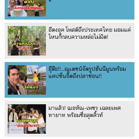
อีดงอุค โพสต์ถึงประเทศไทย มอมแค่
ไหนก็กลบความหล่อไม่มิด!
อุ๊ต๊ะ!!...ณเดชน์จัดรูปฮันนีมูนพร้อม
แคปชั่นจี๊ดถึงปลาช่อน!!
มาแล้ว! ฌอห์ณ-เพชร เฉลยเพศ
ทายาท พร้อมชื่อสุดคิ้วท์