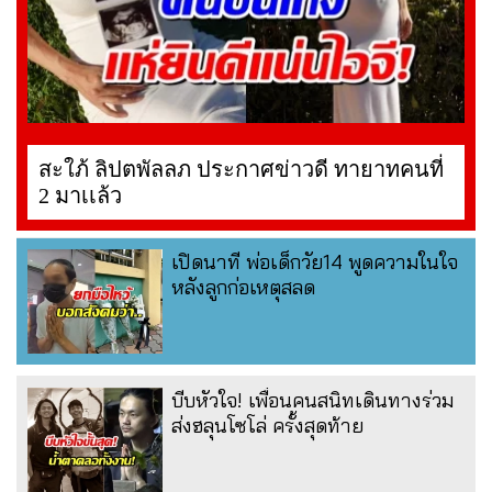
สะใภ้ ลิปตพัลลภ ประกาศข่าวดี ทายาทคนที่
2 มาเเล้ว
เปิดนาที พ่อเด็กวัย14 พูดความในใจ
หลังลูกก่อเหตุสลด
บีบหัวใจ! เพื่อนคนสนิทเดินทางร่วม
ส่งฮลุนโซโล่ ครั้งสุดท้าย