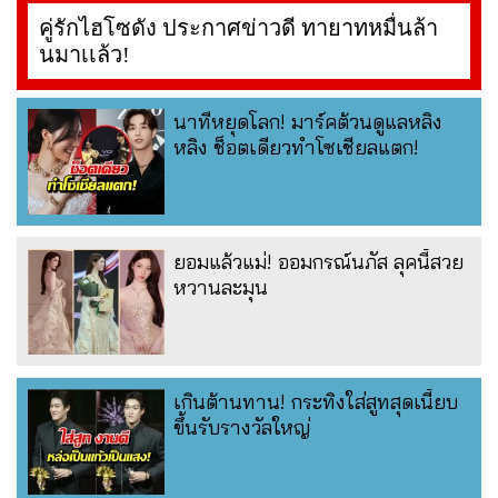
คู่รักไฮโซดัง ประกาศข่าวดี ทายาทหมื่นล้า
นมาเเล้ว!
นาทีหยุดโลก! มาร์คต้วนดูแลหลิง
หลิง ช็อตเดียวทำโซเชียลแตก!
ยอมแล้วแม่! ออมกรณ์นภัส ลุคนี้สวย
หวานละมุน
เกินต้านทาน! กระทิงใส่สูทสุดเนี้ยบ
ขึ้นรับรางวัลใหญ่