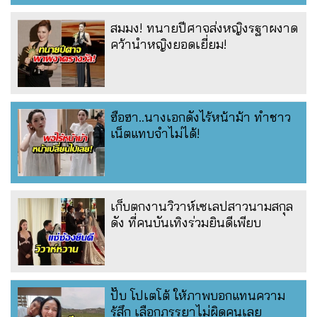
สมมง! ทนายปีศาจส่งหญิงรฐาผงาด
คว้านำหญิงยอดเยี่ยม!
ฮือฮา..นางเอกดังไร้หน้าม้า ทำชาว
เน็ตแทบจำไม่ได้!
เก็บตกงานวิวาห์เซเลปสาวนามสกุล
ดัง ที่คนบันเทิงร่วมยินดีเพียบ
ปั๊บ โปเตโต้ ให้ภาพบอกแทนความ
รู้สึก เลือกภรรยาไม่ผิดคนเลย