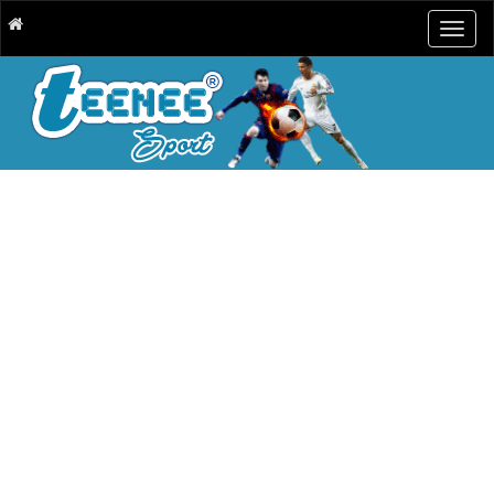
Togg
navig