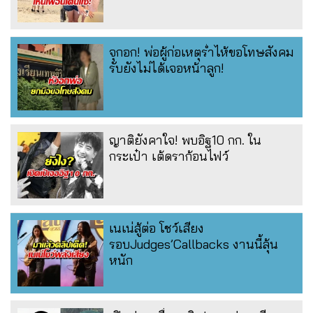
จุกอก! พ่อผู้ก่อเหตุร่ำไห้ขอโทษสังคม
รับยังไม่ได้เจอหน้าลูก!
ญาติยังคาใจ! พบอิฐ10 กก. ใน
กระเป๋า เต้ดราก้อนไฟว์
เนเน่สู้ต่อ โชว์เสียง
รอบJudges’Callbacks งานนี้ลุ้น
หนัก