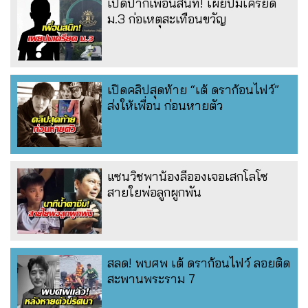
เปิดปากเพื่อนสนิท! เผยปมเครียด
ม.3 ก่อเหตุสะเทือนขวัญ
เปิดคลิปสุดท้าย “เต้ ดราก้อนไฟว์”
ส่งให้เพื่อน ก่อนหายตัว
แซนวิชพาน้องลีอองเจอเสกโลโซ
สายใยพ่อลูกผูกพัน
สลด! พบศพ เต้ ดราก้อนไฟว์ ลอยติด
สะพานพระราม 7