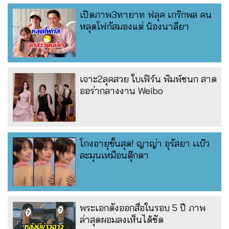
เปิดภาพ3ทายาท ฟลุค เกริกพล คน
หลุดโฟกัสมองแต่ น้องนาลียา
เจาะ2ลุคสวย ใบเฟิร์น พิมพ์ชนก สาด
ออร่ากลางงาน Weibo
โกงอายุขั้นสุด! ญาญ่า อุรัสยา เเบ๊ว
ละมุนเหมือนตุ๊กตา
พระเอกดังออกสื่อในรอบ 5 ปี ภาพ
ล่าสุดผอมลงเห็นได้ชัด