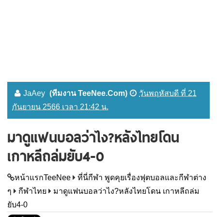
JaAey
(ทีมงาน TeeNee.Com)
วันพฤหัสบดี ที่ 21
กันยายน 2566 เวลา 21:42 น.
มาดูแฟนบอลว่าไง?หลังไทยโดน
เกาหลีถล่มยับ4-0
หน้าแรกTeeNee
ที่นี่กีฬา พูดคุยเรื่องฟุตบอลและกีฬาต่าง
ๆ
กีฬาไทย
มาดูแฟนบอลว่าไง?หลังไทยโดน เกาหลีถล่ม
ยับ4-0