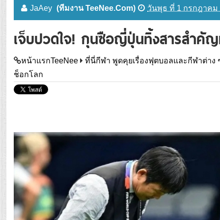
JaAey
(ทีมงาน TeeNee.Com)
วันพุธ ที่ 1 กรกฎาคม
เจ็บปวดใจ! กุนซือญี่ปุ่นทิ้งสารสำค
หน้าแรกTeeNee
ที่นี่กีฬา พูดคุยเรื่องฟุตบอลและกีฬาต่าง 
ช็อกโลก