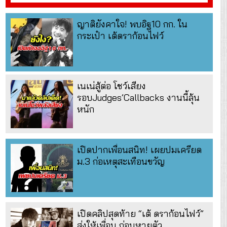
ญาติยังคาใจ! พบอิฐ10 กก. ใน
กระเป๋า เต้ดราก้อนไฟว์
เนเน่สู้ต่อ โชว์เสียง
รอบJudges’Callbacks งานนี้ลุ้น
หนัก
เปิดปากเพื่อนสนิท! เผยปมเครียด
ม.3 ก่อเหตุสะเทือนขวัญ
เปิดคลิปสุดท้าย “เต้ ดราก้อนไฟว์”
ส่งให้เพื่อน ก่อนหายตัว