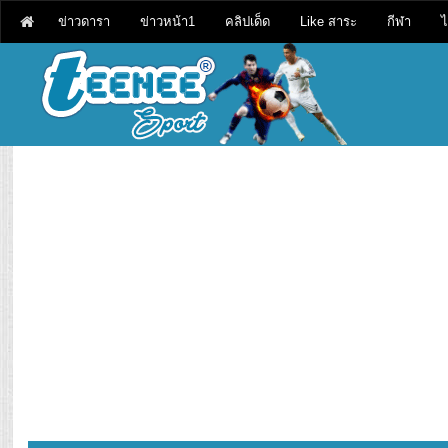
ข่าวดารา
ข่าวหน้า1
คลิปเด็ด
Like สาระ
กีฬา
ไ