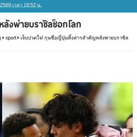
 2569 เวลา 18:52 น.
ัญหลังพ่ายบราซิลช็อกโลก
ๆ
sport
เจ็บปวดใจ! กุนซือญี่ปุ่นทิ้งสารสำคัญหลังพ่ายบราซิล