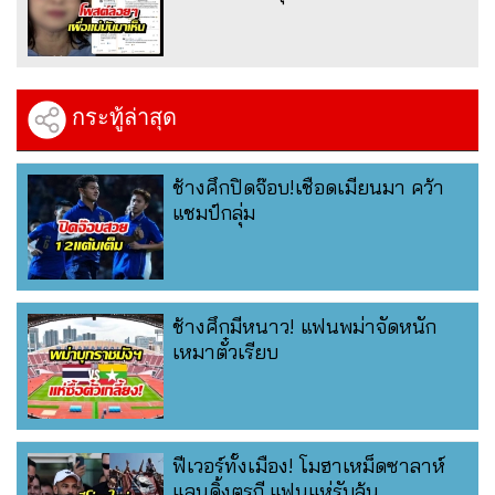
กระทู้ล่าสุด
ช้างศึกปิดจ๊อบ!เชือดเมียนมา คว้า
แชมป์กลุ่ม
ช้างศึกมีหนาว! แฟนพม่าจัดหนัก
เหมาตั๋วเรียบ
ฟีเวอร์ทั้งเมือง! โมฮาเหม็ดซาลาห์
แลนดิ้งตุรกี แฟนแห่รับล้น