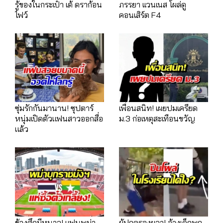
รู้ของในกระเป๋า เต้ ดราก้อน
ภรรยา เเวนเนส โผล่ดู
ไฟว์
คอนเสิร์ต F4
ซุ่มรักกันมานาน! ซุปตาร์
เพื่อนสนิท! เผยปมเครียด
หนุ่มเปิดตัวแฟนสาวออกสื่อ
ม.3 ก่อเหตุสะเทือนขวัญ
แล้ว
ช้างศึกมีหนาว! แฟนพม่า
ผู้ปกครองผวา! อ้างเด็กพก