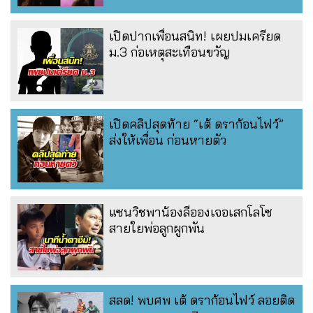
เปิดปากเพื่อนสนิท! เผยปมเครียด
ม.3 ก่อเหตุสะเทือนขวัญ
เปิดคลิปสุดท้าย “เต้ ดราก้อนไฟว์”
ส่งให้เพื่อน ก่อนหายตัว
แซนวิชพาน้องลีอองเจอเสกโลโซ
สายใยพ่อลูกผูกพัน
สลด! พบศพ เต้ ดราก้อนไฟว์ ลอยติด