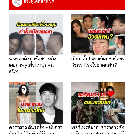
กระทู้เด็ดน่าแชร์
พระเอกดังทำฮือฮา! หลัง
เนียนเกิ๊น! ชาวเน็ตแซวก้อยอ
เผยภาพคู่เพื่อนหนุ่มคน
รัชพร นี่จงใจอวดแฟน?
สนิท
ดาราสาว ลั่นขอโทษ เต้ ดรา
เซอร์ไพรส์มาก! ดาราสาวดัง
ก้อนไฟว์ ไม่พิมพ์รักตอบ
เตรียมแต่งแฟนสาว ปลายปี