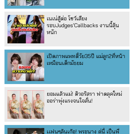
เนเน่สู้ต่อ โชว์เสียง
รอบJudges’Callbacks งานนี้ลุ้น
หนัก
เปิดภาพแพทตี้วัย35ปี แม่ลูก2ที่หน้า
เหมือนเด็กมัธยม
ยอมแล้วแม่! ดิวอริสรา ฟาดลุคใหม่
ออร่าพุ่งแรงจนใจสั่น!
เเฟนๆลุ้นเก้อ! พระนาง คู่นี้ เป็นพี่