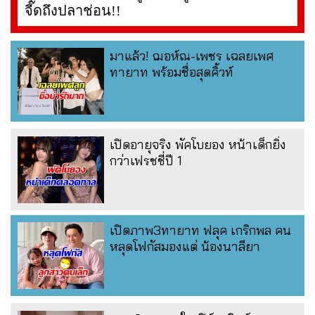
จี๊ดถึงปลาช่อน!!
มาแล้ว! ฌอห์ณ-เพชร เฉลยเพศ
ทายาท พร้อมชื่อสุดคิ้วท์
เปิดอายุจริง พัคโบยอง หน้าเด็กยิ่ง
กว่าเฟรชชี่ปี 1
เปิดภาพ3ทายาท ฟลุค เกริกพล คน
หลุดโฟกัสมองแต่ น้องนาลียา