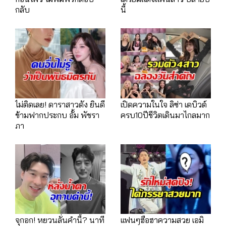
กลับ
นี้
ไม่ติดเลย! ดาราสาวดัง ยินดี
เปิดความในใจ ลิซ่า เดบิวต์
ข้ามฟากประกบ อั้ม พัชรา
ครบ10ปีชีวิตเดินมาไกลมาก
ภา
จุกอก! หยวนลั่นคำนี้? นาที
เเฟนๆฮือฮาความสวย เอมิ