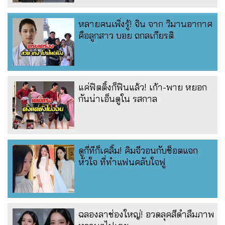
หลายคนเพิ่งรู้! จิน จาก วิมานอากาศ
คือลูกสาว บอย ถกลเกียรติ
แค่ฟิตติ้งก็ฟินแล้ว! เก้า-พาย หยอก
กันน่าเอ็นดูใน รสกาล
ดูกี่ทีก็เคลิ้ม! คิมจีวอนกับช็อตแจก
หัวใจ ที่ทำแฟนคลับใจฟู
ฉลองลาช่องใหญ่! อวดลุคสีดำลืมภาพ