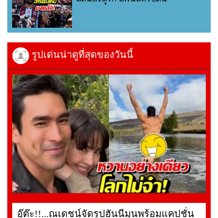
รูปเด่นน่าดูที่สุดของวันนี้
อุ๊ต๊ะ!!...ณเดชน์จัดรูปฮันนีมูนพร้อมแคปชั่น