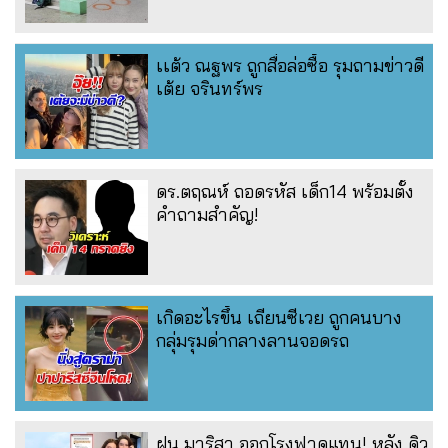
เเต้ว ณฐพร ถูกสื่อล่อซื้อ รุมถามข่าวดี
เต้ย จรินทร์พร
ดร.ตฤณห์ ถอดรหัส เด็ก14 พร้อมตั้ง
คำถามสำคัญ!
เกิดอะไรขึ้น เถียนซีเวย ถูกคนบาง
กลุ่มรุมด่ากลางลานจอดรถ
ฝน มาริสา ออกโรงฟาดแทน! หลัง ดิว