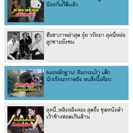
น้องกันก็ดีเเล้ว
ฮือฮาภาพล่าสุด จุ๋ย วรัทยา ลุคนี้หล่อ
ลูกชายยังชม
ผงะหลักฐาน! ค้นกระเป๋า เด็ก
นักเรียนกราดยิง พบสิ่งนี้เพียบ
ลุคนี้..หลิงหลิงคอง สุดจึ้ง ชุดหนังดำ
เว้าข้างฮอตเกินต้าน