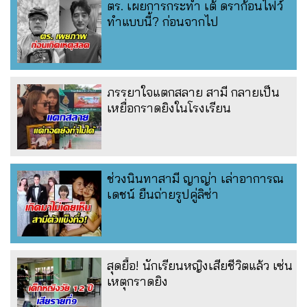
ตร. เผยการกระทำ เต้ ดราก้อนไฟว์
ทำแบบนี้? ก่อนจากไป
ภรรยาใจแตกสลาย สามี กลายเป็น
เหยื่อกราดยิงในโรงเรียน
ช่วงนินทาสามี ญาญ่า เล่าอาการณ
เดชน์ ยืนถ่ายรูปคู่ลิซ่า
สุดยื้อ! นักเรียนหญิงเสียชีวิตแล้ว เซ่น
เหตุกราดยิง