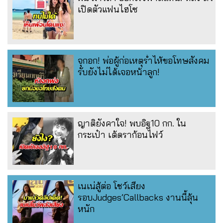
เปิดตัวแฟนไฮโซ
จุกอก! พ่อผู้ก่อเหตุร่ำไห้ขอโทษสังคม
รับยังไม่ได้เจอหน้าลูก!
ญาติยังคาใจ! พบอิฐ10 กก. ใน
กระเป๋า เต้ดราก้อนไฟว์
เนเน่สู้ต่อ โชว์เสียง
รอบJudges’Callbacks งานนี้ลุ้น
หนัก