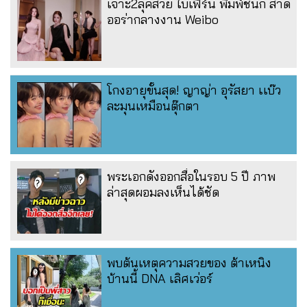
เจาะ2ลุคสวย ใบเฟิร์น พิมพ์ชนก สาด
ออร่ากลางงาน Weibo
โกงอายุขั้นสุด! ญาญ่า อุรัสยา เเบ๊ว
ละมุนเหมือนตุ๊กตา
พระเอกดังออกสื่อในรอบ 5 ปี ภาพ
ล่าสุดผอมลงเห็นได้ชัด
พบต้นเหตุความสวยของ ต้าเหนิง
บ้านนี้ DNA เลิศเว่อร์