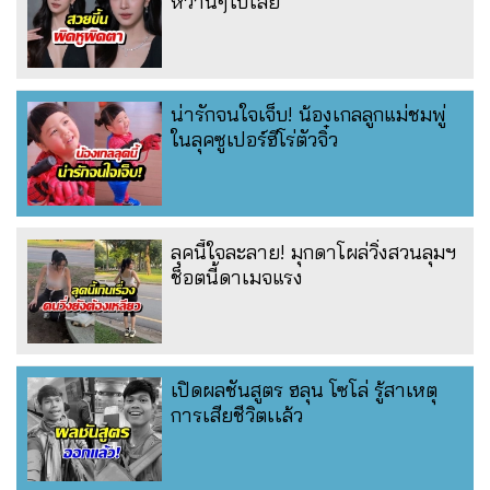
หวานๆไปเลย
น่ารักจนใจเจ็บ! น้องเกลลูกแม่ชมพู่
ในลุคซูเปอร์ฮีโร่ตัวจิ๋ว
ลุคนี้ใจละลาย! มุกดาโผล่วิ่งสวนลุมฯ
ช็อตนี้ดาเมจแรง
เปิดผลชันสูตร ฮลุน โซโล่ รู้สาเหตุ
การเสียชีวิตเเล้ว