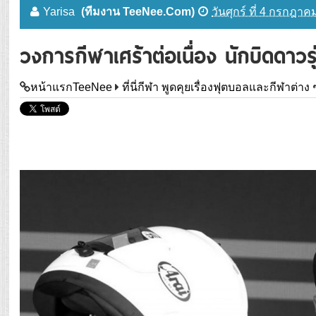
Yarisa
(ทีมงาน TeeNee.Com)
วันศุกร์ ที่ 4 กรกฎา
วงการกีฬาเศร้าต่อเนื่อง นักบิดดาวรุ่ง
หน้าแรกTeeNee
ที่นี่กีฬา พูดคุยเรื่องฟุตบอลและกีฬาต่าง 