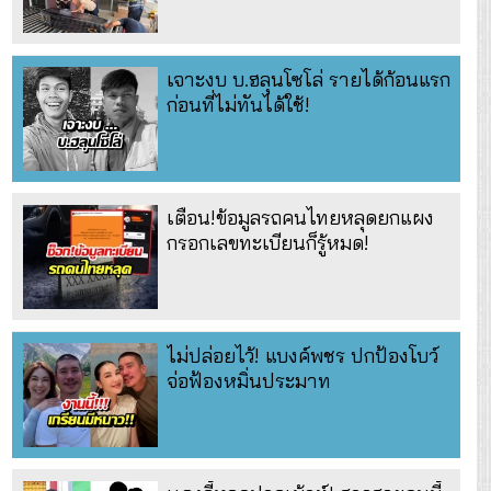
เจาะงบ บ.ฮลุนโซโล่ รายได้ก้อนแรก
ก่อนที่ไม่ทันได้ใช้!
เตือน!ข้อมูลรถคนไทยหลุดยกแผง
กรอกเลขทะเบียนก็รู้หมด!
ไม่ปล่อยไว้! แบงค์พชร ปกป้องโบว์
จ่อฟ้องหมิ่นประมาท