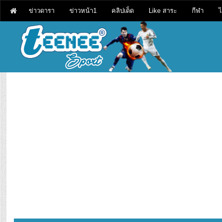
ข่าวดารา
ข่าวหน้า1
คลิปเด็ด
Like สาระ
กีฬา
ไ