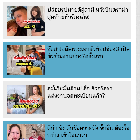
ปล่อยรูปมายด์คู่สามี หวังปั่นดราม่า
สุดท้ายทัวร์ลงเก้อ!
ฮือฮา!อดีตพระเอกตัวท็อปช่อง3 เปิด
ตัวร่วมงานช่อง7ครั้งแรก
สะใภ้หมื่นล้าน! ลือ ดิวอริสรา
แต่งงานจดทะเบียนแล้ว?
ลีน่า จัง ลั่นข้อความถึง จั๊กจั่น ต้องใจ
กว้าง เข้าใจนารา