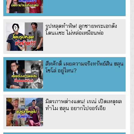
รูปหลุดทำพิษ! ลูกชายพระเอกดัง
โดนเเซะ ไม่หล่อเหมือนพ่อ
สีหศักดิ์ เผยความจริงทรัพย์สิน ฮลุน
โซโล่ อยู่ไหน?
มิตรภาพต่างแดน! เรเน่ เปิดเหตุผล
ทำไม ฮลุน อยากไปจอร์เจีย