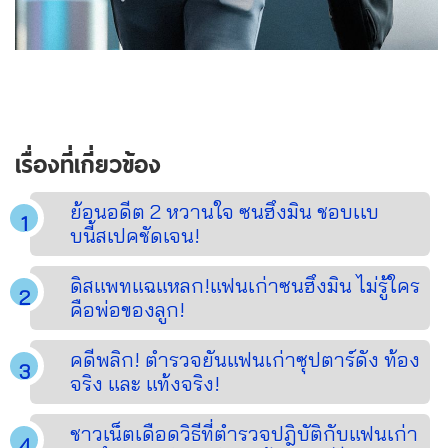
เรื่องที่เกี่ยวข้อง
ย้อนอดีต 2 หวานใจ ซนฮึงมิน ชอบเเบ
บนี้สเปคชัดเจน!
ดิสแพทแฉแหลก!แฟนเก่าซนฮึงมิน ไม่รู้ใคร
คือพ่อของลูก!
คดีพลิก! ตำรวจยันแฟนเก่าซุปตาร์ดัง ท้อง
จริง และ แท้งจริง!
ชาวเน็ตเดือดวิธีที่ตำรวจปฎิบัติกับแฟนเก่า