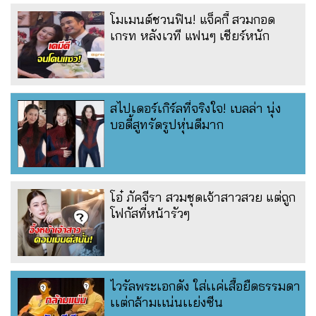
โมเมนต์ชวนฟิน! แจ็คกี้ สวมกอด
เกรท หลังเวที แฟนๆ เชียร์หนัก
สไปเดอร์เกิร์ลที่จริงใจ! เบลล่า นุ่ง
บอดี้สูทรัดรูปหุ่นดีมาก
โอ๋ ภัคจีรา สวมชุดเจ้าสาวสวย แต่ถูก
โฟกัสที่หน้ารัวๆ
ไวรัลพระเอกดัง ใส่เเค่เสื้อยืดธรรมดา
เเต่กล้ามเเน่นเเย่งซีน