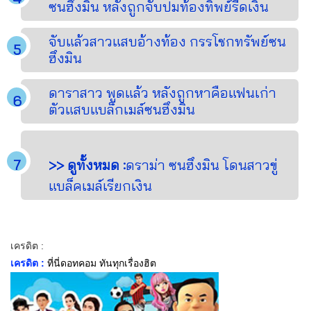
ซนฮึงมิน หลังถูกจับปมท้องทิพย์รีดเงิน
จับแล้วสาวแสบอ้างท้อง กรรโชกทรัพย์ซน
ฮึงมิน
ดาราสาว พูดแล้ว หลังถูกหาคือแฟนเก่า
ตัวแสบแบล็กเมล์ซนฮึงมิน
>> ดูทั้งหมด :
ดราม่า ซนฮึงมิน โดนสาวขู่
แบล็คเมล์เรียกเงิน
เครดิต :
เครดิต :
ที่นี่ดอทคอม ทันทุกเรื่องฮิต