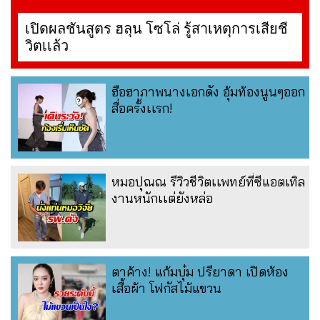
เปิดผลชันสูตร ฮลุน โซโล่ รู้สาเหตุการเสียชี
วิตเเล้ว
ฮือฮาภาพนางเอกดัง อุ้มท้องนูนๆออก
สื่อครั้งเเรก!
หมอปุณณ รีวิวชีวิตเเพทย์ที่ซีแอตเทิล
งานหนักเเต่ยังหล่อ
ตาค้าง! แก้มบุ๋ม ปรียาดา เปิดห้อง
เสื้อผ้า โฟกัสไม้แขวน