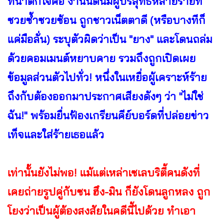
ที่น่าตกใจคือ งานนี้ดันมีผู้บริสุทธิ์หลายรายที่
ซวยซ้ำซวยซ้อน ถูกชาวเน็ตตาดี (หรือบางทีก็
แค่มือลั่น) ระบุตัวผิดว่าเป็น "ยาง" และโดนถล่ม
ด้วยคอมเมนต์หยาบคาย รวมถึงถูกเปิดเผย
ข้อมูลส่วนตัวไปทั่ว! หนึ่งในเหยื่อผู้เคราะห์ร้าย
ถึงกับต้องออกมาประกาศเสียงดังๆ ว่า "ไม่ใช่
ฉัน!" พร้อมยื่นฟ้องเกรียนคีย์บอร์ดที่ปล่อยข่าว
เท็จและใส่ร้ายเธอแล้ว
เท่านั้นยังไม่พอ! แม้แต่เหล่าเซเลบริตี้คนดังที่
เคยถ่ายรูปคู่กับซน ฮึง-มิน ก็ยังโดนลูกหลง ถูก
โยงว่าเป็นผู้ต้องสงสัยในคดีนี้ไปด้วย ทำเอา