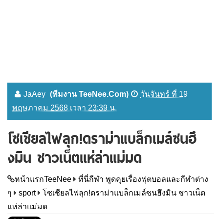
JaAey
(ทีมงาน TeeNee.Com)
วันจันทร์ ที่ 19
พฤษภาคม 2568 เวลา 23:39 น.
โซเชียลไฟลุก!ดราม่าแบล็กเมล์ซนฮึ
งมิน ชาวเน็ตแห่ล่าแม่มด
หน้าแรกTeeNee
ที่นี่กีฬา พูดคุยเรื่องฟุตบอลและกีฬาต่าง
ๆ
sport
โซเชียลไฟลุก!ดราม่าแบล็กเมล์ซนฮึงมิน ชาวเน็ต
แห่ล่าแม่มด