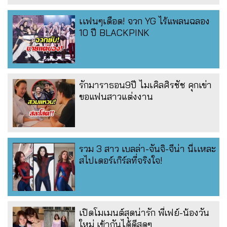
เเฟนๆเดือด! จวก YG ไร้แพลนฉลอง
10 ปี BLACKPINK
รักมาราธอน9ปี ไมเคิลศิรชัช คุกเข่า
ขอแฟนสาวแต่งงาน
รวม 3 สาว เบลล่า-จันจิ-จีน่า นี่เเหละ
สไปเดอร์เกิร์ลที่จริงใจ!
เปิดโมเมนต์สุดน่ารัก พี่เฟย์-น้องวัน
ใหม่ เข้ากันได้ดีสุดๆ