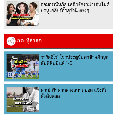
ออมกรณ์นภัส เคลียร์ดราม่าเล่นไมค์
ยกหูเคลียร์กิ๊กสุวัจนี ตรงๆ
กระทู้ล่าสุด
วาริสฮีโร่! โขกประตูชัยพาช้างศึกบุก
ดับฟิลิปปินส์ 1-0
ด่วน! ฟ้าผ่ากลางสนามบอล แข้งทีม
ดังดับสลด