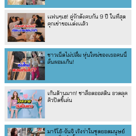
เเฟนๆเฮ! คู่รักดังคบกัน 9 ปี ในที่สุด
คุกเข่าขอเเต่งเเล้ว
ชาวเน็ตไม่ปลื้ม หุ่นใหม่ของเธอคนนี้
ลั่นผอมเกิน!
เกินต้านมาก! ชาล็อตออสติน อวดลุค
คิวปิดขี้เล่น
มาริโอ้-จันจิ เริงร่าในชุดยอดมนุษย์