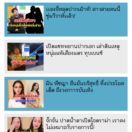
เเองจี้หลุดปากเม้าท์! สาวสวยคนนี้
ซุ่มวิวาห์เเล้ว!
เปิดแชทพยานปากเอก เล่าต้นเหตุ
หนุ่มแพ้เสียงแตร ทุบเบนซ์
มิน พีชญา ยืนยันบริสุทธิ์ ทิ้งประโยค
เด็ด ถึงวงกาารบันเทิง
จั๊กจั่น ปาดน้ำตาเปิดใจดราม่า เราคง
ไม่เหมาะกับรายการนี้!