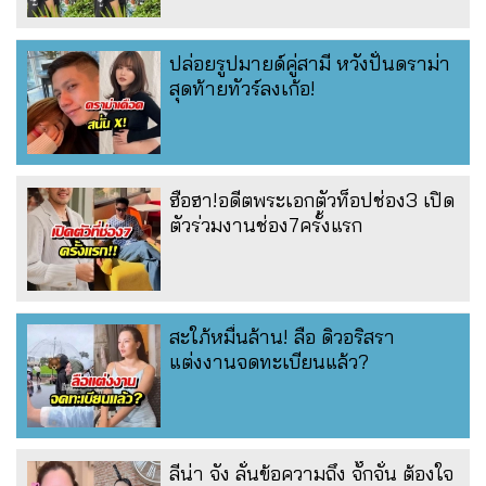
ปล่อยรูปมายด์คู่สามี หวังปั่นดราม่า
สุดท้ายทัวร์ลงเก้อ!
ฮือฮา!อดีตพระเอกตัวท็อปช่อง3 เปิด
ตัวร่วมงานช่อง7ครั้งแรก
สะใภ้หมื่นล้าน! ลือ ดิวอริสรา
แต่งงานจดทะเบียนแล้ว?
ลีน่า จัง ลั่นข้อความถึง จั๊กจั่น ต้องใจ