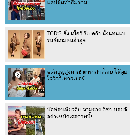
แคปชั่นทำยิ้มตาม
TOD’S ดึง เบ็คกี้ รีเบคก้า นั่งแท่นแบ
รนด์แอมคนล่าสุด
แต้มบุญสูงมาก! ดาราสาวไทย ได้คุย
โควิลล์-พาลเมอร์
นักท่องเที่ยวจีน ตามรอย ลิซ่า นอยด์
อย่างหนักเจอภาพนี้!