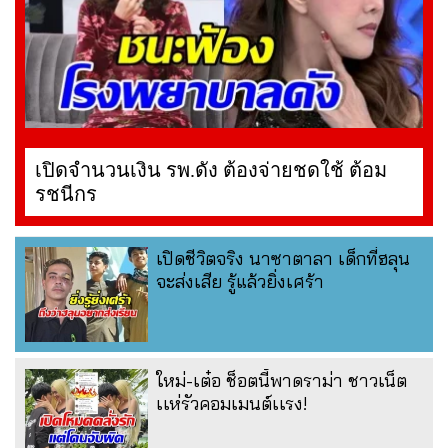
เปิดจำนวนเงิน รพ.ดัง ต้องจ่ายชดใช้ ต้อม
รชนีกร
เปิดชีวิตจริง นาซาตาลา เด็กที่ฮลุน
จะส่งเสีย รู้แล้วยิ่งเศร้า
ใหม่-เต๋อ ช็อตนี้พาดราม่า ชาวเน็ต
เเห่รัวคอมเมนต์เเรง!