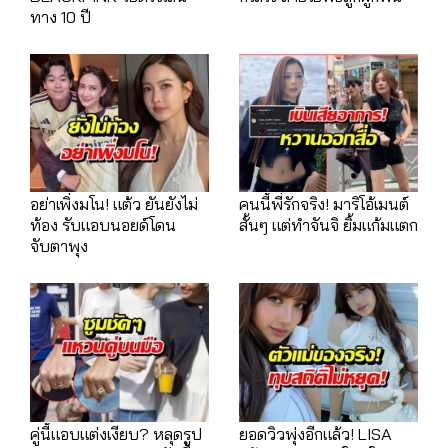
ทาง 10 ปี
อย่าเพิ่งมโน! แต้ว ยันยังไม่
คนนี้พี่รักจริง! มาริโอ้เมนต์
ท้อง รับแอบนอยด์โดน
สั้นๆ แต่ทำจันจิ ยิ้มแก้มแตก
จับตาพุง
คู่นี้แอบแต่งเงียบ? หลุดรูป
ยอดวิวพุ่งอีกแล้ว! LISA