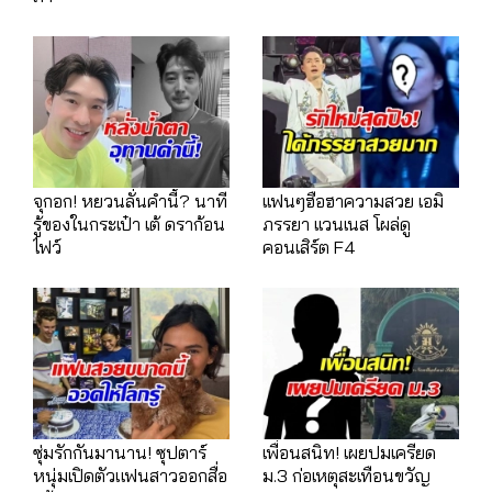
จุกอก! หยวนลั่นคำนี้? นาที
เเฟนๆฮือฮาความสวย เอมิ
รู้ของในกระเป๋า เต้ ดราก้อน
ภรรยา เเวนเนส โผล่ดู
ไฟว์
คอนเสิร์ต F4
ซุ่มรักกันมานาน! ซุปตาร์
เพื่อนสนิท! เผยปมเครียด
หนุ่มเปิดตัวแฟนสาวออกสื่อ
ม.3 ก่อเหตุสะเทือนขวัญ