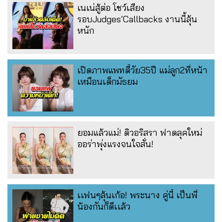
เนเน่สู้ต่อ โชว์เสียง
รอบJudges’Callbacks งานนี้ลุ้น
หนัก
เปิดภาพแพทตี้วัย35ปี แม่ลูก2ที่หน้า
เหมือนเด็กมัธยม
ยอมแล้วแม่! ดิวอริสรา ฟาดลุคใหม่
ออร่าพุ่งแรงจนใจสั่น!
เเฟนๆลุ้นเก้อ! พระนาง คู่นี้ เป็นพี่
น้องกันก็ดีเเล้ว