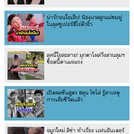
น่ารักจนใจเจ็บ! น้องเกลลูกแม่ชมพู่
ในลุคซูเปอร์ฮีโร่ตัวจิ๋ว
ลุคนี้ใจละลาย! มุกดาโผล่วิ่งสวนลุมฯ
ช็อตนี้ดาเมจแรง
เปิดผลชันสูตร ฮลุน โซโล่ รู้สาเหตุ
การเสียชีวิตเเล้ว
จมูกใหม่ ลิซ่า ทำเรื่อง เเฟนอินเตอร์