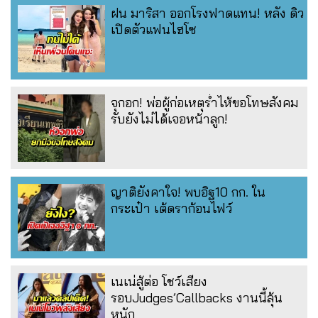
ฝน มาริสา ออกโรงฟาดแทน! หลัง ดิว
เปิดตัวแฟนไฮโซ
จุกอก! พ่อผู้ก่อเหตุร่ำไห้ขอโทษสังคม
รับยังไม่ได้เจอหน้าลูก!
ญาติยังคาใจ! พบอิฐ10 กก. ใน
กระเป๋า เต้ดราก้อนไฟว์
เนเน่สู้ต่อ โชว์เสียง
รอบJudges’Callbacks งานนี้ลุ้น
หนัก