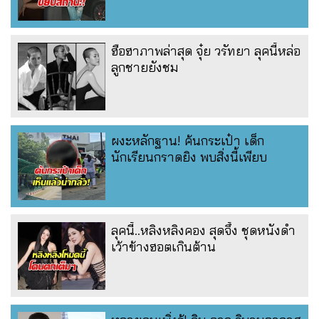
ฮือฮาภาพล่าสุด จุ๋ย วรัทยา ลุคนี้หล่อ
ลูกชายยังชม
ผงะหลักฐาน! ค้นกระเป๋า เด็ก
นักเรียนกราดยิง พบสิ่งนี้เพียบ
ลุคนี้..หลิงหลิงคอง สุดจึ้ง ชุดหนังดำ
เว้าข้างฮอตเกินต้าน