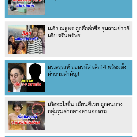
เเต้ว ณฐพร ถูกสื่อล่อซื้อ รุมถามข่าวดี
เต้ย จรินทร์พร
ดร.ตฤณห์ ถอดรหัส เด็ก14 พร้อมตั้ง
คำถามสำคัญ!
เกิดอะไรขึ้น เถียนซีเวย ถูกคนบาง
กลุ่มรุมด่ากลางลานจอดรถ