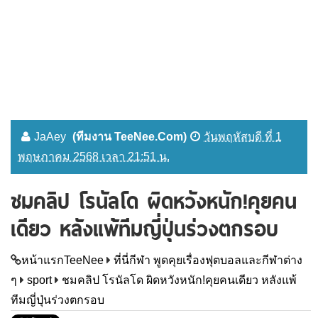
JaAey
(ทีมงาน TeeNee.Com)
วันพฤหัสบดี ที่ 1
พฤษภาคม 2568 เวลา 21:51 น.
ชมคลิป โรนัลโด ผิดหวังหนัก!คุยคน
เดียว หลังแพ้ทีมญี่ปุ่นร่วงตกรอบ
หน้าแรกTeeNee
ที่นี่กีฬา พูดคุยเรื่องฟุตบอลและกีฬาต่าง
ๆ
sport
ชมคลิป โรนัลโด ผิดหวังหนัก!คุยคนเดียว หลังแพ้
ทีมญี่ปุ่นร่วงตกรอบ