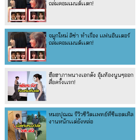
ถล่มคอมเมนต์เเตก!
จมูกใหม่ ลิซ่า ทำเรื่อง เเฟนอินเตอร์
ถล่มคอมเมนต์เเตก!
ฮือฮาภาพนางเอกดัง อุ้มท้องนูนๆออก
สื่อครั้งเเรก!
หมอปุณณ รีวิวชีวิตเเพทย์ที่ซีแอตเทิล
งานหนักเเต่ยังหล่อ