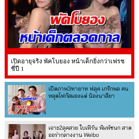
เปิดอายุจริง พัคโบยอง หน้าเด็กยิ่งกว่าเฟรช
ชี่ปี 1
เปิดภาพ3ทายาท ฟลุค เกริกพล คน
หลุดโฟกัสมองแต่ น้องนาลียา
เจาะ2ลุคสวย ใบเฟิร์น พิมพ์ชนก สาด
ออร่ากลางงาน Weibo