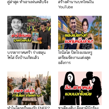
คู่ล่าสุด ทำเอาแฟนคลับจึ้ง
สร้างตำนานบทใหม่ใน
YouTube
บรรยากาศเศร้า ร่างฮลุน
โรนัลโด ปิดโรงแรมหรู
โซโล่ ถึงบ้านเกิดแล้ว
เตรียมจัดงานแต่งสุด
อลังการ
ทำไมใครๆก็หลงรัก ENFP?
ขาเตียงสั่น! ลือสามีนักร้อง