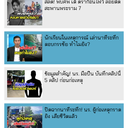
สลด! พบศพ เต้ ดราก้อนไฟว์ ลอยติด
สะพานพระราม 7
นักเรียนในเหตุการณ์ เล่านาทีระทึก
ตอบกรรชัย ทำไมยิง?
ข้อมูลสำคัญ! นร. มือปืน บันทึกคลิปนี้
5 คลิป ก่อนก่อเหตุ
ปิดฉากนาทีระทึก! นร. ผู้ก่อเหตุกราด
ยิง เสียชีวิตแล้ว