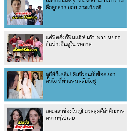
หลายคนเพิ่งรู้! จิน จาก วิมานอากาศ
คือลูกสาว บอย ถกลเกียรติ
แค่ฟิตติ้งก็ฟินแล้ว! เก้า-พาย หยอก
กันน่าเอ็นดูใน รสกาล
ดูกี่ทีก็เคลิ้ม! คิมจีวอนกับช็อตแจก
หัวใจ ที่ทำแฟนคลับใจฟู
ฉลองลาช่องใหญ่! อวดลุคสีดำลืมภาพ
หวานๆไปเลย