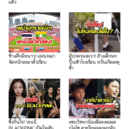
แล้ว
ช้างศึกมีหนาว! แฟนพม่า
ผู้ปกครองผวา! อ้างเด็กพก
จัดหนักเหมาตั๋วเรียบ
ปืนเข้าโรงเรียน หวั่นเกิดเหตุ
ซ้ำ
ซึ้งกินใจ! 'เจนนี่
แซนวิชพาน้องลีอองเจอเส
BLACKPINK' เปิดใจเส้น
กโลโซ สายใยพ่อลูกผูกพัน