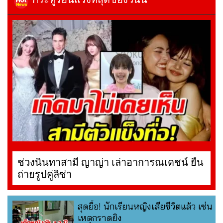
ช่วงนินทาสามี ญาญ่า เล่าอาการณเดชน์ ยืน
ถ่ายรูปคู่ลิซ่า
สุดยื้อ! นักเรียนหญิงเสียชีวิตแล้ว เซ่น
เหตุกราดยิง