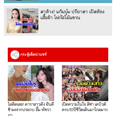
ตาค้าง! แก้มบุ๋ม ปรียาดา เปิดห้อง
เสื้อผ้า โฟกัสไม้แขวน
กระทู้เด็ดน่าแชร์
ไม่ติดเลย! ดาราสาวดัง ยินดี
เปิดความในใจ ลิซ่า เดบิวต์
ข้ามฟากประกบ อั้ม พัชรา
ครบ10ปีชีวิตเดินมาไกลมาก
ภา