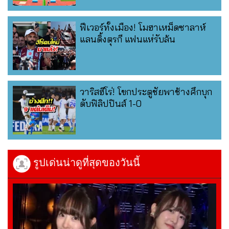
ฟีเวอร์ทั้งเมือง! โมฮาเหม็ดซาลาห์
แลนดิ้งตุรกี แฟนแห่รับล้น
วาริสฮีโร่! โขกประตูชัยพาช้างศึกบุก
ดับฟิลิปปินส์ 1-0
รูปเด่นน่าดูที่สุดของวันนี้