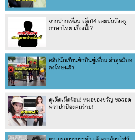
จากปากเพื่อน เด็ก14 เคยบ่นถึงครู
ภาษาไทย เรื่องนี้!?
คลิปนักเรียนชักปืนขู่เพื่อน ล่าสุดมีบท
ลงโทษแล้ว
ดุเด็ดเผ็ดร้อน! หมอของขวัญ ขอฉอด
พวกปกป้องคนร้าย!
ตร. เผยการกระทำ เต้ ดราก้อนไฟว์