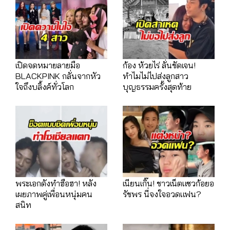
เปิดจดหมายลายมือ
ก้อง ห้วยไร่ ลั่นชัดเจน!
BLACKPINK กลั่นจากหัว
ทำไมไม่ไปส่งลูกสาว
ใจถึงบลิ้งค์ทั่วโลก
บุญธรรมครั้งสุดท้าย
พระเอกดังทำฮือฮา! หลัง
เนียนเกิ๊น! ชาวเน็ตแซวก้อยอ
เผยภาพคู่เพื่อนหนุ่มคน
รัชพร นี่จงใจอวดแฟน?
สนิท