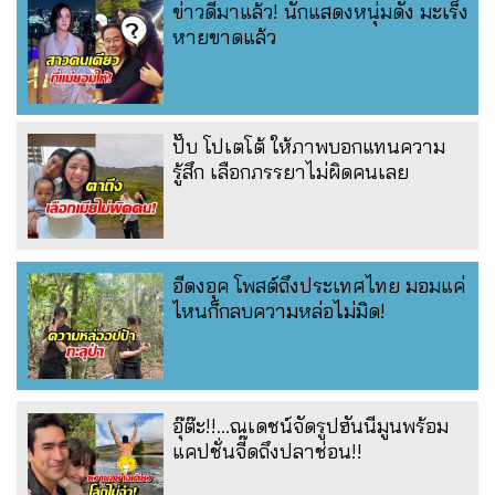
ข่าวดีมาแล้ว! นักแสดงหนุ่มดัง มะเร็ง
หายขาดแล้ว
ปั๊บ โปเตโต้ ให้ภาพบอกแทนความ
รู้สึก เลือกภรรยาไม่ผิดคนเลย
อีดงอุค โพสต์ถึงประเทศไทย มอมแค่
ไหนก็กลบความหล่อไม่มิด!
อุ๊ต๊ะ!!...ณเดชน์จัดรูปฮันนีมูนพร้อม
แคปชั่นจี๊ดถึงปลาช่อน!!