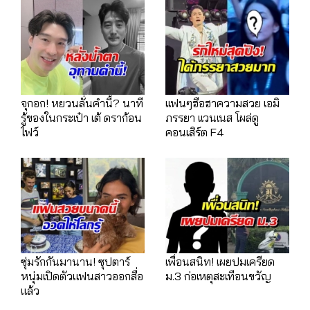
จุกอก! หยวนลั่นคำนี้? นาที
เเฟนๆฮือฮาความสวย เอมิ
รู้ของในกระเป๋า เต้ ดราก้อน
ภรรยา เเวนเนส โผล่ดู
ไฟว์
คอนเสิร์ต F4
ซุ่มรักกันมานาน! ซุปตาร์
เพื่อนสนิท! เผยปมเครียด
หนุ่มเปิดตัวแฟนสาวออกสื่อ
ม.3 ก่อเหตุสะเทือนขวัญ
แล้ว