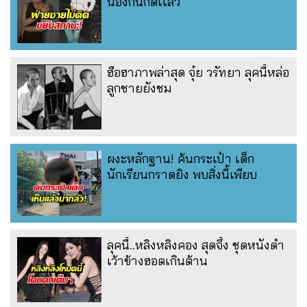
น้องกันก็ดีเเล้ว
ฮือฮาภาพล่าสุด จุ๋ย วรัทยา ลุคนี้หล่อ
ลูกชายยังชม
ผงะหลักฐาน! ค้นกระเป๋า เด็ก
นักเรียนกราดยิง พบสิ่งนี้เพียบ
ลุคนี้..หลิงหลิงคอง สุดจึ้ง ชุดหนังดำ
เว้าข้างฮอตเกินต้าน