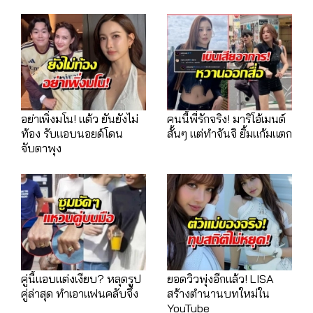
อย่าเพิ่งมโน! แต้ว ยันยังไม่
คนนี้พี่รักจริง! มาริโอ้เมนต์
ท้อง รับแอบนอยด์โดน
สั้นๆ แต่ทำจันจิ ยิ้มแก้มแตก
จับตาพุง
คู่นี้แอบแต่งเงียบ? หลุดรูป
ยอดวิวพุ่งอีกแล้ว! LISA
คู่ล่าสุด ทำเอาแฟนคลับจึ้ง
สร้างตำนานบทใหม่ใน
YouTube