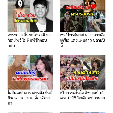
ดาราสาว ลั่นขอโทษ เต้ ดรา
เซอร์ไพรส์มาก! ดาราสาวดัง
ก้อนไฟว์ ไม่พิมพ์รักตอบ
เตรียมแต่งแฟนสาว ปลายปี
กลับ
นี้
ไม่ติดเลย! ดาราสาวดัง ยินดี
เปิดความในใจ ลิซ่า เดบิวต์
ข้ามฟากประกบ อั้ม พัชรา
ครบ10ปีชีวิตเดินมาไกลมาก
ภา