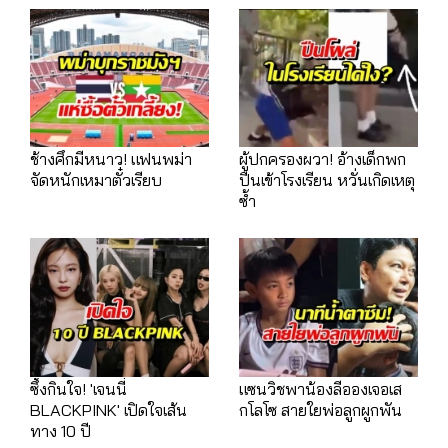
ช้างศึกมีหนาว! แฟนพม่า
ผู้ปกครองผวา! อ้างเด็กพก
จัดหนักเหมาตั๋วเรียบ
ปืนเข้าโรงเรียน หวั่นเกิดเหตุ
ซ้ำ
ซึ้งกินใจ! 'เจนนี่
แซนวิชพาน้องลีอองเจอเส
BLACKPINK' เปิดใจเส้น
กโลโซ สายใยพ่อลูกผูกพัน
ทาง 10 ปี