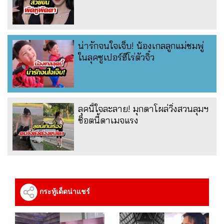
น่ารักจนใจเจ็บ! น้องเกลลูกแม่ชมพู่
ในลุคซูเปอร์ฮีโร่ตัวจิ๋ว
ลุคนี้ใจละลาย! มุกดาโผล่วิ่งสวนลุมฯ
ช็อตนี้ดาเมจแรง
กระทู้เด็ดน่าแชร์