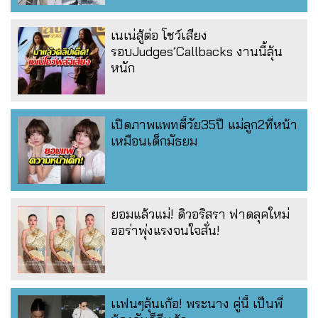
เนเน่สู้ต่อ โชว์เสียง
รอบJudges’Callbacks งานนี้ลุ้น
หนัก
เปิดภาพแพทตี้วัย35ปี แม่ลูก2ที่หน้า
เหมือนเด็กมัธยม
ยอมแล้วแม่! ดิวอริสรา ฟาดลุคใหม่
ออร่าพุ่งแรงจนใจสั่น!
เเฟนๆลุ้นเก้อ! พระนาง คู่นี้ เป็นพี่