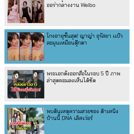
ออร่ากลางงาน Weibo
โกงอายุขั้นสุด! ญาญ่า อุรัสยา เเบ๊ว
ละมุนเหมือนตุ๊กตา
พระเอกดังออกสื่อในรอบ 5 ปี ภาพ
ล่าสุดผอมลงเห็นได้ชัด
พบต้นเหตุความสวยของ ต้าเหนิง
บ้านนี้ DNA เลิศเว่อร์