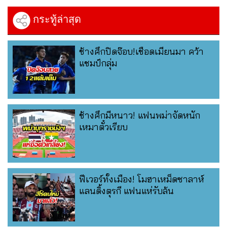
กระทู้ล่าสุด
ช้างศึกปิดจ๊อบ!เชือดเมียนมา คว้า
แชมป์กลุ่ม
ช้างศึกมีหนาว! แฟนพม่าจัดหนัก
เหมาตั๋วเรียบ
ฟีเวอร์ทั้งเมือง! โมฮาเหม็ดซาลาห์
แลนดิ้งตุรกี แฟนแห่รับล้น