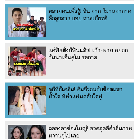
หลายคนเพิ่งรู้! จิน จาก วิมานอากาศ
คือลูกสาว บอย ถกลเกียรติ
แค่ฟิตติ้งก็ฟินแล้ว! เก้า-พาย หยอก
กันน่าเอ็นดูใน รสกาล
ดูกี่ทีก็เคลิ้ม! คิมจีวอนกับช็อตแจก
หัวใจ ที่ทำแฟนคลับใจฟู
ฉลองลาช่องใหญ่! อวดลุคสีดำลืมภาพ
หวานๆไปเลย