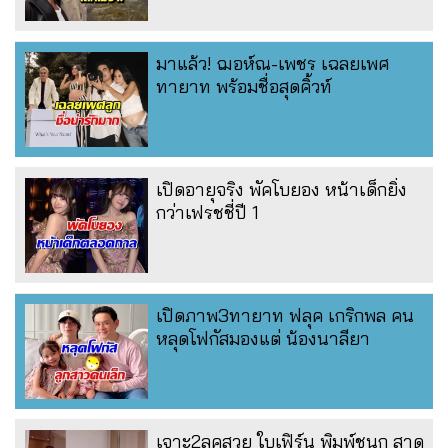
มาแล้ว! ฌอห์ณ-เพชร เฉลยเพศ
ทายาท พร้อมชื่อสุดคิ้วท์
เปิดอายุจริง พัคโบยอง หน้าเด็กยิ่ง
กว่าเฟรชชี่ปี 1
เปิดภาพ3ทายาท ฟลุค เกริกพล คน
หลุดโฟกัสมองแต่ น้องนาลียา
เจาะ2ลุคสวย ใบเฟิร์น พิมพ์ชนก สาด