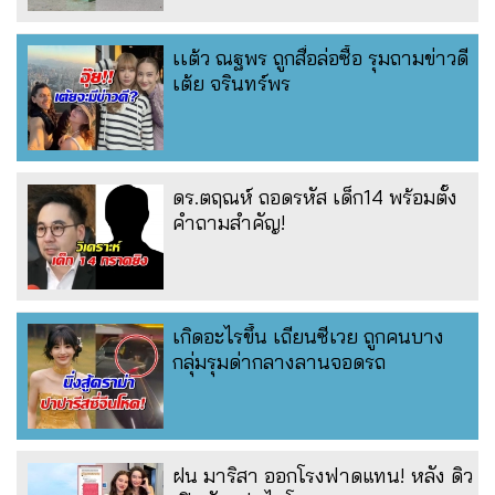
เเต้ว ณฐพร ถูกสื่อล่อซื้อ รุมถามข่าวดี
เต้ย จรินทร์พร
ดร.ตฤณห์ ถอดรหัส เด็ก14 พร้อมตั้ง
คำถามสำคัญ!
เกิดอะไรขึ้น เถียนซีเวย ถูกคนบาง
กลุ่มรุมด่ากลางลานจอดรถ
ฝน มาริสา ออกโรงฟาดแทน! หลัง ดิว