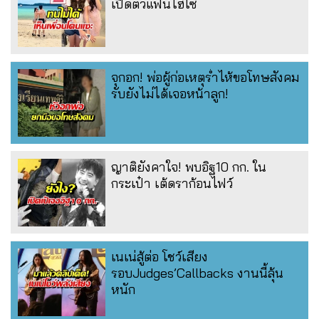
เปิดตัวแฟนไฮโซ
จุกอก! พ่อผู้ก่อเหตุร่ำไห้ขอโทษสังคม
รับยังไม่ได้เจอหน้าลูก!
ญาติยังคาใจ! พบอิฐ10 กก. ใน
กระเป๋า เต้ดราก้อนไฟว์
เนเน่สู้ต่อ โชว์เสียง
รอบJudges’Callbacks งานนี้ลุ้น
หนัก