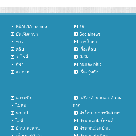
หน้าแรก Teenee
รถ
บันเทิงดารา
Socialnews
ข่าว
การศึกษา
คลิป
เรื่องลี้ลับ
วาไรตี้
มือถือ
กีฬา
กินและเที่ยว
สุขภาพ
เรื่องผู้หญิง
ความรัก
เครื่องคำนวณลดต้นลด
ไม่หมู
ดอก
คุณแม่
ค่าโอนและภาษีอสังหา
ไอที
คำนวณเปอร์เซนต์
บ้านและสวน
คำนวณผ่อนบ้าน
เช็คเบอร์มือถือ
คำนวณหุ้นปันผล