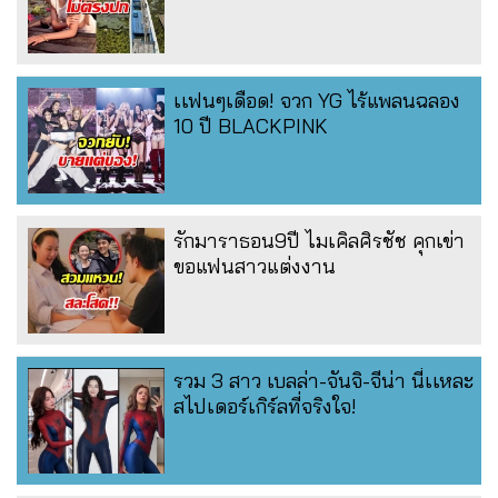
เเฟนๆเดือด! จวก YG ไร้แพลนฉลอง
10 ปี BLACKPINK
รักมาราธอน9ปี ไมเคิลศิรชัช คุกเข่า
ขอแฟนสาวแต่งงาน
รวม 3 สาว เบลล่า-จันจิ-จีน่า นี่เเหละ
สไปเดอร์เกิร์ลที่จริงใจ!