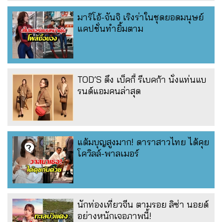
มาริโอ้-จันจิ เริงร่าในชุดยอดมนุษย์
แคปชั่นทำยิ้มตาม
TOD’S ดึง เบ็คกี้ รีเบคก้า นั่งแท่นแบ
รนด์แอมคนล่าสุด
แต้มบุญสูงมาก! ดาราสาวไทย ได้คุย
โควิลล์-พาลเมอร์
นักท่องเที่ยวจีน ตามรอย ลิซ่า นอยด์
อย่างหนักเจอภาพนี้!