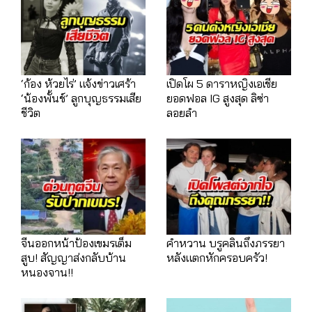
‘ก้อง ห้วยไร่’ แจ้งข่าวเศร้า
เปิดโผ 5 ดาราหญิงเอเชีย
‘น้องพั้นช์’ ลูกบุญธรรมเสีย
ยอดฟอล IG สูงสุด ลิซ่า
ชีวิต
ลอยลำ
จีนออกหน้าป้องเขมรเต็ม
คำหวาน บรูคลินถึงภรรยา
สูบ! สัญญาส่งกลับบ้าน
หลังแตกหักครอบครัว!
หนองจาน!!