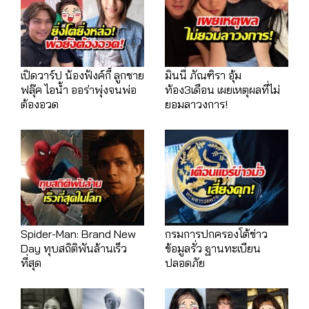
เปิดวาร์ป น้องฟังค์กี้ ลูกชาย
มินนี่ ภัณฑิรา อุ้ม
ฟลุ๊ค ไอน้ำ ออร่าพุ่งจนพ่อ
ท้อง3เดือน เผยเหตุผลที่ไม่
ต้องอวด
ยอมลาวงการ!
Spider-Man: Brand New
กรมการปกครองโต้ข่าว
Day ทุบสถิติพันล้านเร็ว
ข้อมูลรั่ว ฐานทะเบียน
ที่สุด
ปลอดภัย