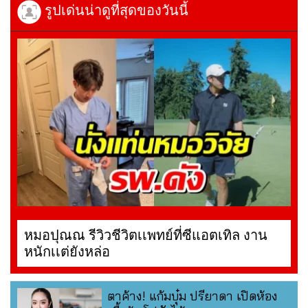
รูปเด่นน่าดูที่สุดของวันนี้
หมอปุณณ รีวิวชีวิตเเพทย์ที่ซีแอตเทิล งาน
หนักเเต่ยังหล่อ
ตาค้าง! แก้มบุ๋ม ปรียาดา เปิดห้อง