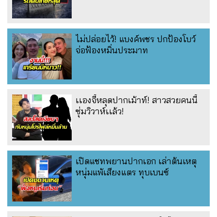
ไม่ปล่อยไว้! แบงค์พชร ปกป้องโบว์
จ่อฟ้องหมิ่นประมาท
เเองจี้หลุดปากเม้าท์! สาวสวยคนนี้
ซุ่มวิวาห์เเล้ว!
เปิดแชทพยานปากเอก เล่าต้นเหตุ
หนุ่มแพ้เสียงแตร ทุบเบนซ์