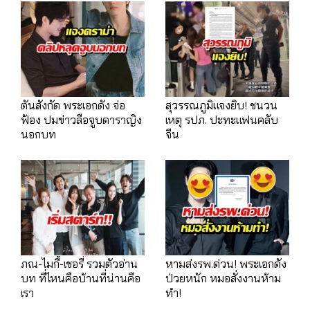
ตันสังกัด พระเอกดัง จ่อ
สุวรรณภูมิแจงยิบ! ชนวน
ฟ้อง ปมข่าวลือจูบดาราญิง
เหตุ รปภ. ปะทะแฟนคลับ
นอกบท
จีน
ภณ-ไมกี้-เชอรี่ รวมตัวอ่าน
หามส่งรพ.ด่วน! พระเอกดัง
บท ที่ไหนคือบ้านที่น่านคือ
ป่วยหนัก หมอสั่งงานห้าม
เรา
ทำ!