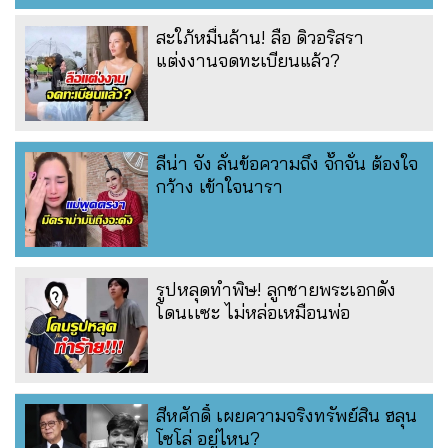
สะใภ้หมื่นล้าน! ลือ ดิวอริสรา
แต่งงานจดทะเบียนแล้ว?
ลีน่า จัง ลั่นข้อความถึง จั๊กจั่น ต้องใจ
กว้าง เข้าใจนารา
รูปหลุดทำพิษ! ลูกชายพระเอกดัง
โดนเเซะ ไม่หล่อเหมือนพ่อ
สีหศักดิ์ เผยความจริงทรัพย์สิน ฮลุน
โซโล่ อยู่ไหน?