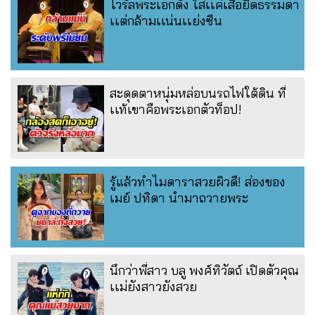
ไวรัลพระเอกดัง ใส่เเค่เสื้อยืดธรรมดา
เเต่กล้ามเเน่นเเย่งซีน
สะดุดตาหนุ่มหล่อบนรถไฟใต้ดิน ที่
เเท้เขาคือพระเอกตัวท็อป!
รู้แล้วทำไมดาราสวยผิวดี! ส่องของ
เมย์ ปทิดา นำมาถวายพระ
นึกว่าพี่สาว บลู พงศ์ทิวัตถ์ เปิดตัวคุณ
เเม่ยังสาวยังสวย