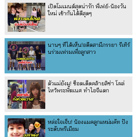
เปิดโมเมนต์สุดน่ารัก พี่เฟย์-น้องวัน
ใหม่ เข้ากันได้ดีสุดๆ
นานๆ ทีได้เห็น!อดีตสามีภรรยา รีเทิร์
นร่วมเฟรมเพื่อลูกสาว
ตัวแม่ยังมู! ช็อตเด็ดคล้ายลิซ่า โผล่
ไหว้พระพิฆเนศ ทำไอจีแตก
หล่อใจเจ็บ! น้องแมคลูกแหม่มคัท ปัง
ระดับพรีเมียม