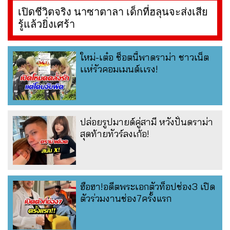
เปิดชีวิตจริง นาซาตาลา เด็กที่ฮลุนจะส่งเสีย
รู้แล้วยิ่งเศร้า
ใหม่-เต๋อ ช็อตนี้พาดราม่า ชาวเน็ต
เเห่รัวคอมเมนต์เเรง!
ปล่อยรูปมายด์คู่สามี หวังปั่นดราม่า
สุดท้ายทัวร์ลงเก้อ!
ฮือฮา!อดีตพระเอกตัวท็อปช่อง3 เปิด
ตัวร่วมงานช่อง7ครั้งแรก