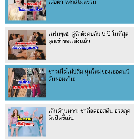
เสื้อผ้า โฟกัสไม้แขวน
เเฟนๆเฮ! คู่รักดังคบกัน 9 ปี ในที่สุด
คุกเข่าขอเเต่งเเล้ว
ชาวเน็ตไม่ปลื้ม หุ่นใหม่ของเธอคนนี้
ลั่นผอมเกิน!
เกินต้านมาก! ชาล็อตออสติน อวดลุค
คิวปิดขี้เล่น