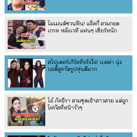
โมเมนต์ชวนฟิน! แจ็คกี้ สวมกอด
เกรท หลังเวที แฟนๆ เชียร์หนัก
สไปเดอร์เกิร์ลที่จริงใจ! เบลล่า นุ่ง
บอดี้สูทรัดรูปหุ่นดีมาก
โอ๋ ภัคจีรา สวมชุดเจ้าสาวสวย แต่ถูก
โฟกัสที่หน้ารัวๆ