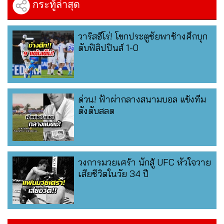
กระทู้ล่าสุด
วาริสฮีโร่! โขกประตูชัยพาช้างศึกบุก
ดับฟิลิปปินส์ 1-0
ด่วน! ฟ้าผ่ากลางสนามบอล แข้งทีม
ดังดับสลด
วงการมวยเศร้า นักสู้ UFC หัวใจวาย
เสียชีวิตในวัย 34 ปี