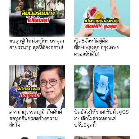
ขนลุกซู่! ใหม่ดาวิกา บทคุณ
เปิด5จังหวัดผู้ติด
ยายวรนาฏ ลุคนี้ต้องกราบ!
เชื้อHIVสูงสุด กรุงเทพฯ
ครองอันดับ1
ดราม่าสุวรรณภูมิ! สีหศักดิ์
ปิดยังไงให้ขาด! ซับมั่วๆiOS
ขอทูตจีนช่วยสร้างความ
27 เลิกโผล่กวนตาแค่
เข้าใจ
ปรับ3จุดนี้