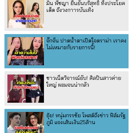
มิน พีชญา ยืนยันบริสุทธิ์ ทิ้งประโยค
เด็ด ถึงวงกาารบันเทิง
จั๊กจั่น ปาดน้ำตาเปิดใจดราม่า เราคง
ไม่เหมาะกับรายการนี้!
ชาวเน็ตวิจารณ์ยับ! ศิลปินสาวค่าย
ใหญ่ ผอมจนน่ากลัว
อุ้ย! หนุ่มกรรชัย โพสต์ถึงข่าว ฟิล์มรัฐ
ภูมิ แจงเส้นเงิน25ล้าน