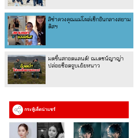
ลิซ่าควงคุณแม่โผล่เช็กอินกลางสยาม
ดิสฯ
มดขึ้นสกอตแลนด์! ณเดชน์ญาญ่า
ปล่อยช็อตจูบเย้ยหนาว
กระทู้เด็ดน่าแชร์