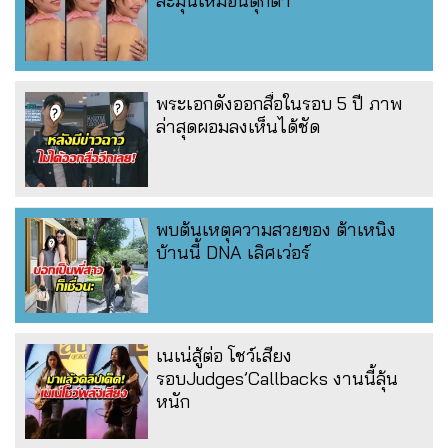
ละมุนเหมือนตุ๊กตา
พระเอกดังออกสื่อในรอบ 5 ปี ภาพ
ล่าสุดผอมลงเห็นได้ชัด
พบต้นเหตุความสวยของ ต้าเหนิง
บ้านนี้ DNA เลิศเว่อร์
เนเน่สู้ต่อ โชว์เสียง
รอบJudges’Callbacks งานนี้ลุ้น
หนัก