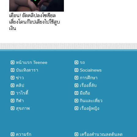
เตือน! อัดคลิปลงโซเชียล
เสี่ยงโดนก๊อปเสียงไปใช้สูบ
เงิน
หน้าแรก Teenee
รถ
บันเทิงดารา
Socialnews
ข่าว
การศึกษา
คลิป
เรื่องลี้ลับ
วาไรตี้
มือถือ
กีฬา
กินและเที่ยว
สุขภาพ
เรื่องผู้หญิง
ความรัก
เครื่องคำนวณลดต้นลด