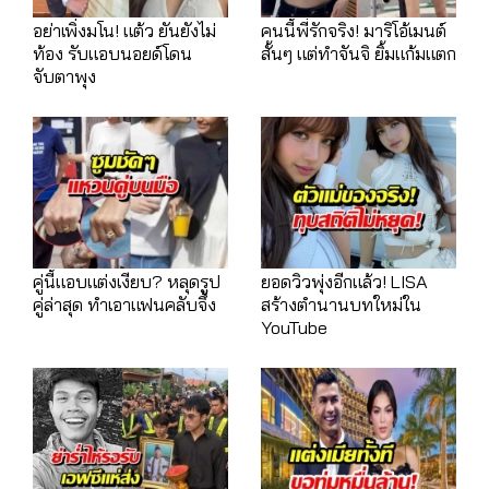
อย่าเพิ่งมโน! แต้ว ยันยังไม่
คนนี้พี่รักจริง! มาริโอ้เมนต์
ท้อง รับแอบนอยด์โดน
สั้นๆ แต่ทำจันจิ ยิ้มแก้มแตก
จับตาพุง
คู่นี้แอบแต่งเงียบ? หลุดรูป
ยอดวิวพุ่งอีกแล้ว! LISA
คู่ล่าสุด ทำเอาแฟนคลับจึ้ง
สร้างตำนานบทใหม่ใน
YouTube