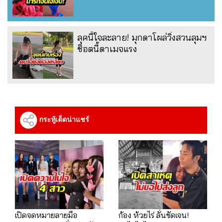
ลุคนี้ใจละลาย! มุกดาโผล่วิ่งสวนลุมฯ
ช็อตนี้ดาเมจแรง
กระทู้เด็ดน่าแชร์
เปิดจดหมายลายมือ
ก้อง ห้วยไร่ ลั่นชัดเจน!