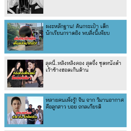
ผงะหลักฐาน! ค้นกระเป๋า เด็ก
นักเรียนกราดยิง พบสิ่งนี้เพียบ
ลุคนี้..หลิงหลิงคอง สุดจึ้ง ชุดหนังดำ
เว้าข้างฮอตเกินต้าน
หลายคนเพิ่งรู้! จิน จาก วิมานอากาศ
คือลูกสาว บอย ถกลเกียรติ