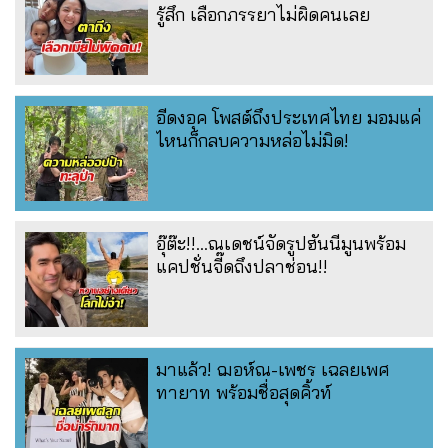
รู้สึก เลือกภรรยาไม่ผิดคนเลย
อีดงอุค โพสต์ถึงประเทศไทย มอมแค่
ไหนก็กลบความหล่อไม่มิด!
อุ๊ต๊ะ!!...ณเดชน์จัดรูปฮันนีมูนพร้อม
แคปชั่นจี๊ดถึงปลาช่อน!!
มาแล้ว! ฌอห์ณ-เพชร เฉลยเพศ
ทายาท พร้อมชื่อสุดคิ้วท์