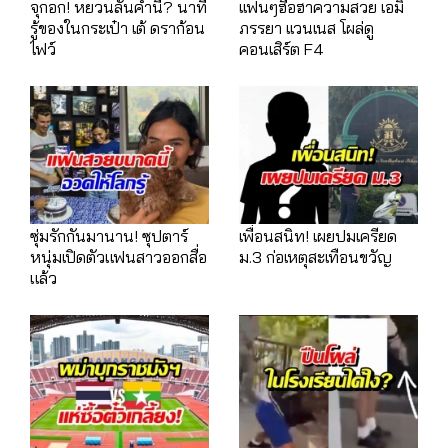
จุกอก! หยวนลั่นคำนี้? นาที
เเฟนๆฮือฮาความสวย เอมิ
รู้ของในกระเป๋า เต้ ดราก้อน
ภรรยา เเวนเนส โผล่ดู
ไฟว์
คอนเสิร์ต F4
ซุ่มรักกันมานาน! ซุปตาร์
เพื่อนสนิท! เผยปมเครียด
หนุ่มเปิดตัวแฟนสาวออกสื่อ
ม.3 ก่อเหตุสะเทือนขวัญ
แล้ว