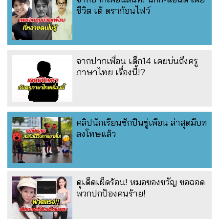
ชีวิต เต้ ดราก้อนไฟว์
จากปากเพื่อน เด็ก14 เคยบ่นถึงครู
ภาษาไทย เรื่องนี้!?
คลิปนักเรียนชักปืนขู่เพื่อน ล่าสุดมีบท
ลงโทษแล้ว
ดุเด็ดเผ็ดร้อน! หมอของขวัญ ขอฉอด
พวกปกป้องคนร้าย!