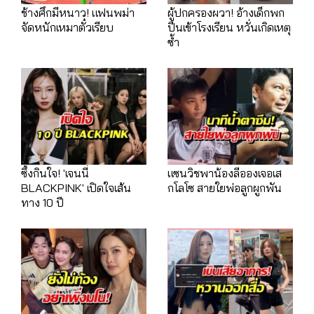
ช้างศึกมีหนาว! แฟนพม่า
ผู้ปกครองผวา! อ้างเด็กพก
จัดหนักเหมาตั๋วเรียบ
ปืนเข้าโรงเรียน หวั่นเกิดเหตุ
ซ้ำ
ซึ้งกินใจ! 'เจนนี่
แซนวิชพาน้องลีอองเจอเส
BLACKPINK' เปิดใจเส้น
กโลโซ สายใยพ่อลูกผูกพัน
ทาง 10 ปี