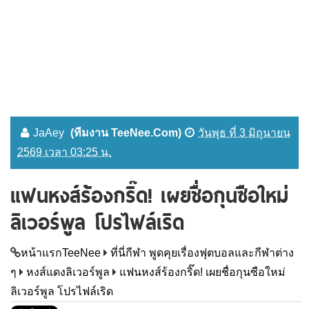
JaAey
(ทีมงาน TeeNee.Com)
วันพุธ ที่ 3 มิถุนายน
2569 เวลา 03:25 น.
แฟนหงส์ร้องกริ๊ด! เผยชื่อกุนซือใหม่
ลิเวอร์พูล โปรไฟล์เริด
หน้าแรกTeeNee
ที่นี่กีฬา พูดคุยเรื่องฟุตบอลและกีฬาต่าง
ๆ
หงส์แดงลิเวอร์พูล
แฟนหงส์ร้องกริ๊ด! เผยชื่อกุนซือใหม่
ลิเวอร์พูล โปรไฟล์เริด