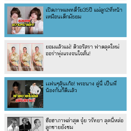
เปิดภาพแพทตี้วัย35ปี แม่ลูก2ที่หน้า
เหมือนเด็กมัธยม
ยอมแล้วแม่! ดิวอริสรา ฟาดลุคใหม่
ออร่าพุ่งแรงจนใจสั่น!
เเฟนๆลุ้นเก้อ! พระนาง คู่นี้ เป็นพี่
น้องกันก็ดีเเล้ว
ฮือฮาภาพล่าสุด จุ๋ย วรัทยา ลุคนี้หล่อ
ลูกชายยังชม