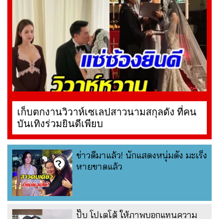
เก็บตกงานวิวาห์เซเลปสาวนามสกุลดัง ที่คน
บันเทิงร่วมยินดีเพียบ
ข่าวดีมาแล้ว! นักแสดงหนุ่มดัง มะเร็ง
หายขาดแล้ว
ปั๊บ โปเตโต้ ให้ภาพบอกแทนความ