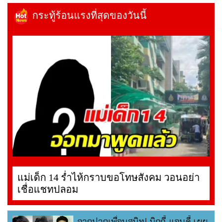
กระทู้ร้อนแรงที่สุดของวันนี้
แม่เด็ก 14 ร่ำไห้กราบขอโทษสังคม วอนอย่า
เชื่อแชทปลอม
จากปากเพื่อนสนิท! นิกกี้-แอนดี้ เผย