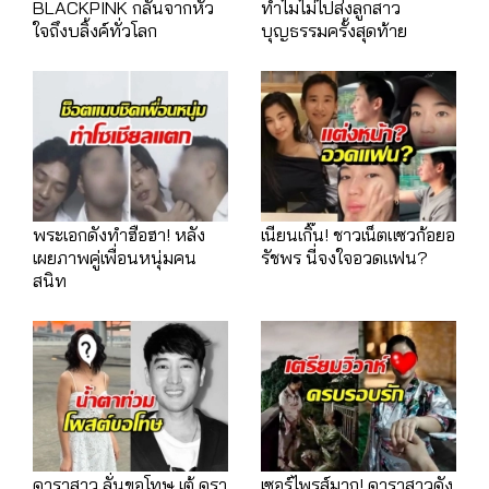
BLACKPINK กลั่นจากหัว
ทำไมไม่ไปส่งลูกสาว
ใจถึงบลิ้งค์ทั่วโลก
บุญธรรมครั้งสุดท้าย
พระเอกดังทำฮือฮา! หลัง
เนียนเกิ๊น! ชาวเน็ตแซวก้อยอ
เผยภาพคู่เพื่อนหนุ่มคน
รัชพร นี่จงใจอวดแฟน?
สนิท
ดาราสาว ลั่นขอโทษ เต้ ดรา
เซอร์ไพรส์มาก! ดาราสาวดัง