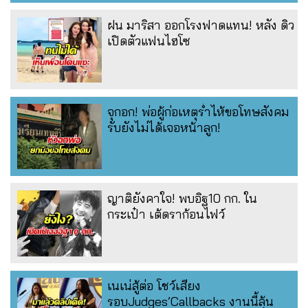
ฝน มาริสา ออกโรงฟาดแทน! หลัง ดิว
เปิดตัวแฟนไฮโซ
จุกอก! พ่อผู้ก่อเหตุร่ำไห้ขอโทษสังคม
รับยังไม่ได้เจอหน้าลูก!
ญาติยังคาใจ! พบอิฐ10 กก. ใน
กระเป๋า เต้ดราก้อนไฟว์
เนเน่สู้ต่อ โชว์เสียง
รอบJudges’Callbacks งานนี้ลุ้น