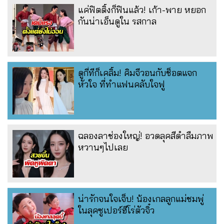
แค่ฟิตติ้งก็ฟินแล้ว! เก้า-พาย หยอก
กันน่าเอ็นดูใน รสกาล
ดูกี่ทีก็เคลิ้ม! คิมจีวอนกับช็อตแจก
หัวใจ ที่ทำแฟนคลับใจฟู
ฉลองลาช่องใหญ่! อวดลุคสีดำลืมภาพ
หวานๆไปเลย
น่ารักจนใจเจ็บ! น้องเกลลูกแม่ชมพู่
ในลุคซูเปอร์ฮีโร่ตัวจิ๋ว