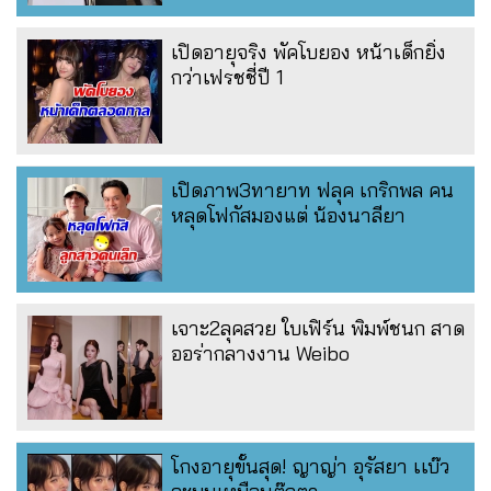
เปิดอายุจริง พัคโบยอง หน้าเด็กยิ่ง
กว่าเฟรชชี่ปี 1
เปิดภาพ3ทายาท ฟลุค เกริกพล คน
หลุดโฟกัสมองแต่ น้องนาลียา
เจาะ2ลุคสวย ใบเฟิร์น พิมพ์ชนก สาด
ออร่ากลางงาน Weibo
โกงอายุขั้นสุด! ญาญ่า อุรัสยา เเบ๊ว