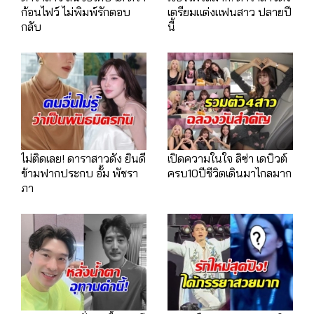
ก้อนไฟว์ ไม่พิมพ์รักตอบ
เตรียมแต่งแฟนสาว ปลายปี
กลับ
นี้
ไม่ติดเลย! ดาราสาวดัง ยินดี
เปิดความในใจ ลิซ่า เดบิวต์
ข้ามฟากประกบ อั้ม พัชรา
ครบ10ปีชีวิตเดินมาไกลมาก
ภา