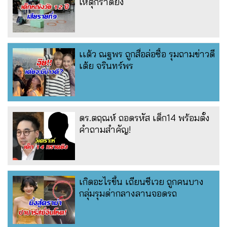
เหตุกราดยิง
เเต้ว ณฐพร ถูกสื่อล่อซื้อ รุมถามข่าวดี
เต้ย จรินทร์พร
ดร.ตฤณห์ ถอดรหัส เด็ก14 พร้อมตั้ง
คำถามสำคัญ!
เกิดอะไรขึ้น เถียนซีเวย ถูกคนบาง
กลุ่มรุมด่ากลางลานจอดรถ