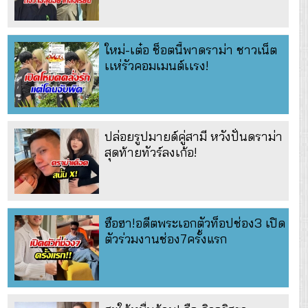
ใหม่-เต๋อ ช็อตนี้พาดราม่า ชาวเน็ต
เเห่รัวคอมเมนต์เเรง!
ปล่อยรูปมายด์คู่สามี หวังปั่นดราม่า
สุดท้ายทัวร์ลงเก้อ!
ฮือฮา!อดีตพระเอกตัวท็อปช่อง3 เปิด
ตัวร่วมงานช่อง7ครั้งแรก