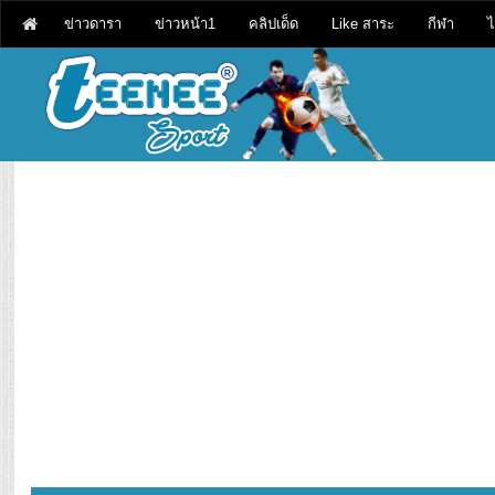
ข่าวดารา
ข่าวหน้า1
คลิปเด็ด
Like สาระ
กีฬา
ไ