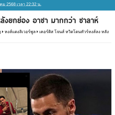
าคม 2568 เวลา 22:32 น.
 หลังยกย่อง อาซา มากกว่า ซาลาห์
ๆ
หงส์แดงลิเวอร์พูล
เคอร์ติส โจนส์ หวิดโดนทัวร์หงส์ลง หลัง