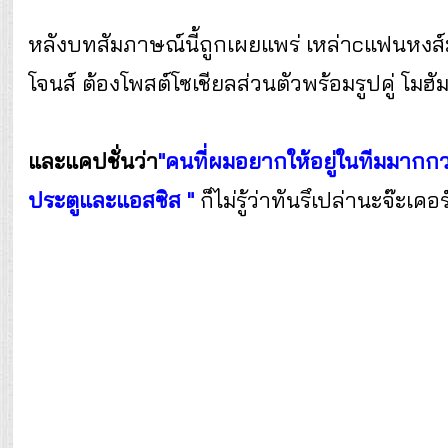
หลังบทสัมภาษณ์นี้ถูกเผยแพร่ เหล่าcแฟนหงส์มี
โจนส์ ต้องโพสต์โซเชียลส่วนตัวพร้อมรูปคู่ โมฮั
และแคปชั่นว่า
"คนที่ผมอยากให้อยู่ในทีมมากกว
ประตูและแอสซิส "
ก็ไม่รู้ว่าทันรึเปล่านะจ๊ะเคอร