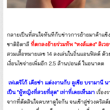
กลายเป็นที่สนใจทันทีกับข่าวการย้ายมาค้าแ
ชาติอิตาลี
ที่ตกลงย้ายร่วมทัพ "หงส์แดง" ลิเวอร
สวมเสื้อหมายเลข 14 ลงเล่นในถิ่นแอนฟิลด์ ด้
เงื่อนไขจ่ายเพิ่มอีก 2.5 ล้านปอนด์ ในอนาคต
เฟเดริโก้ เคียซ่า แต่งงานกับ ลูเซีย บรามานี
เป็น "ผู้หญิงที่สวยที่สุด" เท่าที่เคยเห็นมา
เรื่องร
จากที่ตัดสินใจคบหาดูใจกัน จนเข้าสู่ช่วงคริส