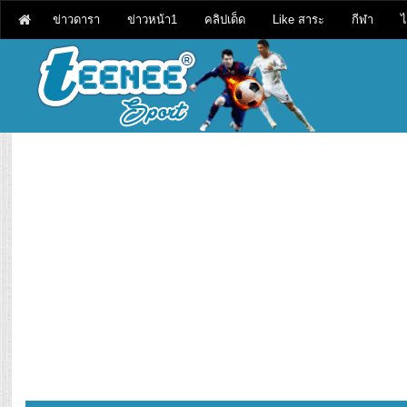
ข่าวดารา
ข่าวหน้า1
คลิปเด็ด
Like สาระ
กีฬา
ไ