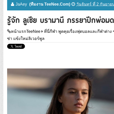
JaAey
(ทีมงาน TeeNee.Com)
วันจันทร์ ที่ 2 กันยา
รู้จัก ลูเซีย บรามานี ภรรยาปีกพ่อมด 
หน้าแรกTeeNee
ที่นี่กีฬา พูดคุยเรื่องฟุตบอลและกีฬาต่าง 
ซ่า แข้งใหม่ลิเวอร์พูล