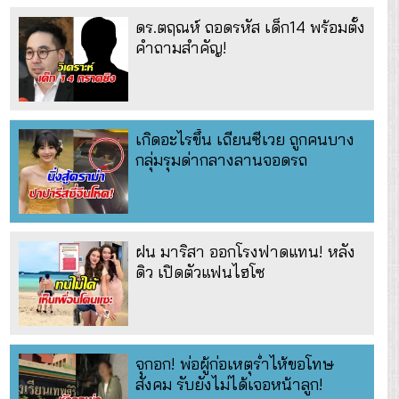
ดร.ตฤณห์ ถอดรหัส เด็ก14 พร้อมตั้ง
คำถามสำคัญ!
เกิดอะไรขึ้น เถียนซีเวย ถูกคนบาง
กลุ่มรุมด่ากลางลานจอดรถ
ฝน มาริสา ออกโรงฟาดแทน! หลัง
ดิว เปิดตัวแฟนไฮโซ
จุกอก! พ่อผู้ก่อเหตุร่ำไห้ขอโทษ
สังคม รับยังไม่ได้เจอหน้าลูก!