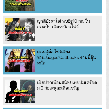
ญาติยังคาใจ! พบอิฐ10 กก. ใน
กระเป๋า เต้ดราก้อนไฟว์
เนเน่สู้ต่อ โชว์เสียง
รอบJudges’Callbacks งานนี้ลุ้น
หนัก
เปิดปากเพื่อนสนิท! เผยปมเครียด
ม.3 ก่อเหตุสะเทือนขวัญ