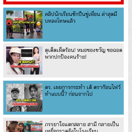
คลิปนักเรียนชักปืนขู่เพื่อน ล่าสุดมี
บทลงโทษแล้ว
ดุเด็ดเผ็ดร้อน! หมอของขวัญ ขอฉอด
พวกปกป้องคนร้าย!
ตร. เผยการกระทำ เต้ ดราก้อนไฟว์
ทำแบบนี้? ก่อนจากไป
ภรรยาใจแตกสลาย สามี กลายเป็น
เหยื่อกราดยิงในโรงเรียน