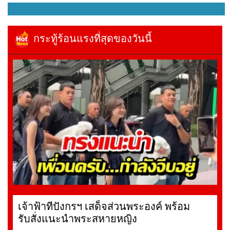
กระทู้ร้อนแรงที่สุดของวันนี้
เจ้าฟ้าทีปังกรฯ เสด็จส่วนพระองค์ พร้อม
รับสั่งแนะนำพระสหายหญิง