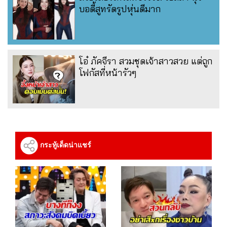
บอดี้สูทรัดรูปหุ่นดีมาก
โอ๋ ภัคจีรา สวมชุดเจ้าสาวสวย แต่ถูก
โฟกัสที่หน้ารัวๆ
กระทู้เด็ดน่าแชร์