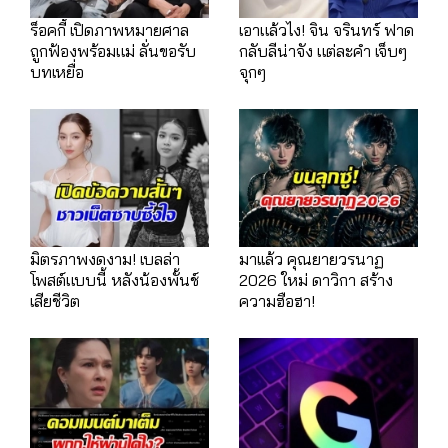
ร็อคกี้ เปิดภาพหมายศาล
เอาแล้วไง! จิน จรินทร์ ฟาด
ถูกฟ้องพร้อมแม่ ลั่นขอรับ
กลับลีน่าจัง แต่ละคำ เจ็บๆ
บทเหยื่อ
จุกๆ
มิตรภาพงดงาม! เบลล่า
มาเเล้ว คุณยายวรนาฏ
โพสต์แบบนี้ หลังน้องพั้นช์
2026 ใหม่ ดาวิกา สร้าง
เสียชีวิต
ความฮือฮา!