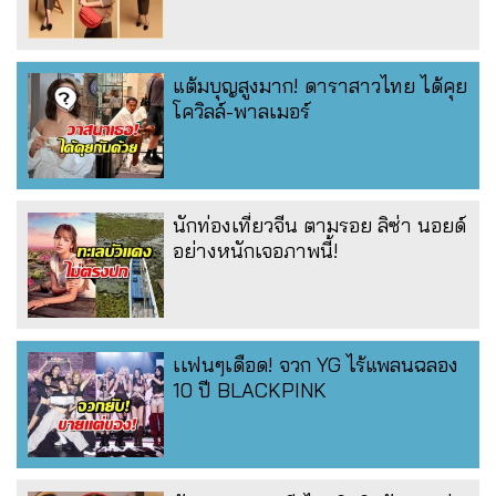
แต้มบุญสูงมาก! ดาราสาวไทย ได้คุย
โควิลล์-พาลเมอร์
นักท่องเที่ยวจีน ตามรอย ลิซ่า นอยด์
อย่างหนักเจอภาพนี้!
เเฟนๆเดือด! จวก YG ไร้แพลนฉลอง
10 ปี BLACKPINK