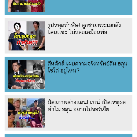
รูปหลุดทำพิษ! ลูกชายพระเอกดัง
โดนเเซะ ไม่หล่อเหมือนพ่อ
สีหศักดิ์ เผยความจริงทรัพย์สิน ฮลุน
โซโล่ อยู่ไหน?
มิตรภาพต่างแดน! เรเน่ เปิดเหตุผล
ทำไม ฮลุน อยากไปจอร์เจีย