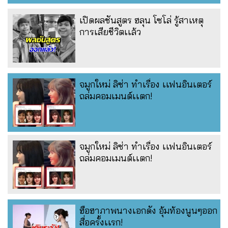
เปิดผลชันสูตร ฮลุน โซโล่ รู้สาเหตุ
การเสียชีวิตเเล้ว
จมูกใหม่ ลิซ่า ทำเรื่อง เเฟนอินเตอร์
ถล่มคอมเมนต์เเตก!
จมูกใหม่ ลิซ่า ทำเรื่อง เเฟนอินเตอร์
ถล่มคอมเมนต์เเตก!
ฮือฮาภาพนางเอกดัง อุ้มท้องนูนๆออก
สื่อครั้งเเรก!