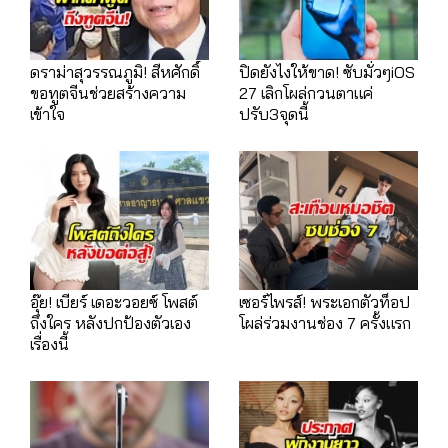
ดราม่าสุวรรณภูมิ! สีหศักดิ์
ปิดยังไงให้ขาด! ซับมั่วๆiOS
ขอทูตจีนช่วยสร้างความ
27 เลิกโผล่กวนตาแค่
เข้าใจ
ปรับ3จุดนี้
อุ๊ย! เบียร์ เดอะวอยซ์ โพสต์
เซอร์ไพรส์! พระเอกตัวท็อป
ถึงใคร หลังปกป้องตัวเอง
โผล่ร่วมงานช่อง 7 ครั้งแรก
เรื่องนี้