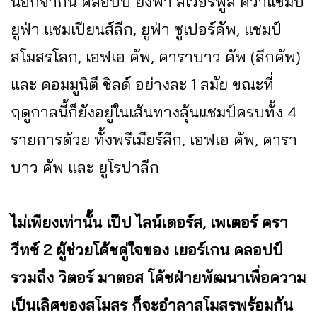
นอกจากนี้ คลอปป์ ยังพา ลิเวอร์พูล คว้าแชมป์
ยูฟ่า แชมเปียนส์ลีก, ยูฟ่า ซูเปอร์คัพ, แชมป์
สโมสรโลก, เอฟเอ คัพ, คาราบาว คัพ (ลีกคัพ)
และ คอมมูนิตี ชิลด์ อย่างละ 1 สมัย ขณะที่
ฤดูกาลนี้ก็ยังอยู่ในเส้นทางลุ้นแชมป์ครบทั้ง 4
รายการด้วย ทั้งพรีเมียร์ลีก, เอฟเอ คัพ, คารา
บาว คัพ และ ยูโรปาลีก
ไม่เพียงเท่านั้น เป๊ป ไลน์เดอร์ส, เพเตอร์ ครา
วีทซ์ 2 ผู้ช่วยโค้ชคู่ใจของ เยอร์เกน คลอปป์
รวมถึง วิตอร์ มาตอส โค้ชฝ่ายพัฒนาเพื่อความ
เป็นเลิศของสโมสร ก็จะอำลาสโมสรพร้อมกัน