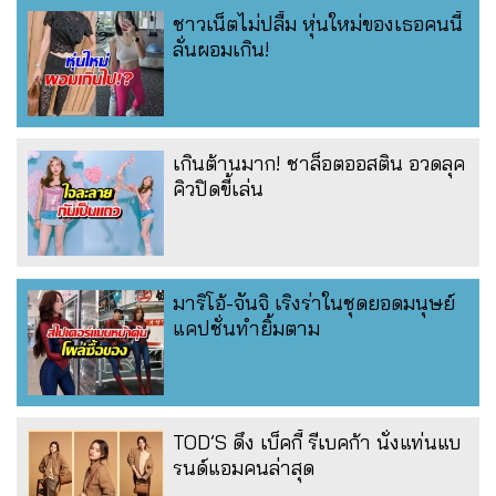
ชาวเน็ตไม่ปลื้ม หุ่นใหม่ของเธอคนนี้
ลั่นผอมเกิน!
เกินต้านมาก! ชาล็อตออสติน อวดลุค
คิวปิดขี้เล่น
มาริโอ้-จันจิ เริงร่าในชุดยอดมนุษย์
แคปชั่นทำยิ้มตาม
TOD’S ดึง เบ็คกี้ รีเบคก้า นั่งแท่นแบ
รนด์แอมคนล่าสุด