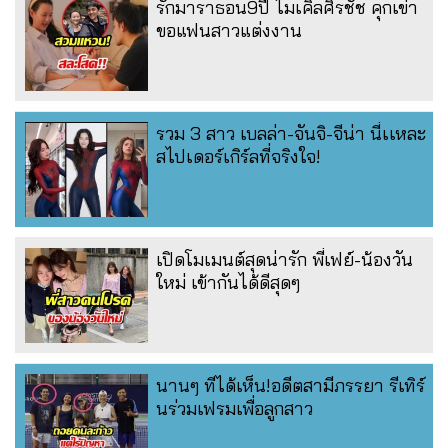
รักมาราธอน9ปี ไมเคิลศิรชัช คุกเข่า
ขอแฟนสาวแต่งงาน
รวม 3 สาว เบลล่า-จันจิ-จีน่า นี่เเหละ
สไปเดอร์เกิร์ลที่จริงใจ!
เปิดโมเมนต์สุดน่ารัก พี่เฟย์-น้องวัน
ใหม่ เข้ากันได้ดีสุดๆ
นานๆ ทีได้เห็น!อดีตสามีภรรยา รีเทิร์
นร่วมเฟรมเพื่อลูกสาว