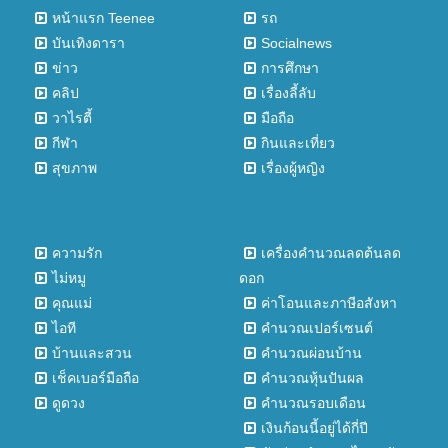
หน้าแรก Teenee
รถ
บันเทิงดารา
Socialnews
ข่าว
การศึกษา
คลิป
เรื่องลี้ลับ
วาไรตี้
มือถือ
กีฬา
กินและเที่ยว
สุขภาพ
เรื่องผู้หญิง
ความรัก
เครื่องคำนวณลดต้นลด
ไม่หมู
ดอก
คุณแม่
ค่าโอนและภาษีอสังหา
ไอที
คำนวณเปอร์เซนต์
บ้านและสวน
คำนวณผ่อนบ้าน
เช็คเบอร์มือถือ
คำนวณหุ้นปันผล
ดูดวง
คำนวณรอบเดือน
เงินก้อนนี้อยู่ได้กี่ปี