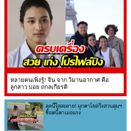
หลายคนเพิ่งรู้! จิน จาก วิมานอากาศ คือ
ลูกสาว บอย ถกลเกียรติ
ลุคนี้ใจละลาย! มุกดาโผล่วิ่งสวนลุมฯ
ช็อตนี้ดาเมจแรง