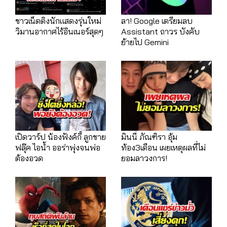
ชาวเน็ตติงนักแสดงรุ่นใหม่
ลา! Google เตรียมลบ
วิมานอากาศไร้อินเนอร์สุดๆ
Assistant ถาวร บังคับ
ย้ายไป Gemini
เปิดวาร์ป น้องฟังค์กี้ ลูกชาย
มินนี่ ภัณฑิรา อุ้ม
ฟลุ๊ค ไอน้ำ ออร่าพุ่งจนพ่อ
ท้อง3เดือน เผยเหตุผลที่ไม่
ต้องอวด
ยอมลาวงการ!