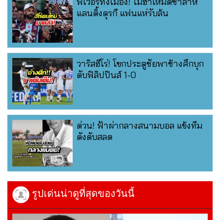
ฟีเวอร์ทั้งเมือง! โมฮาเหม็ดซาลาห์
แลนดิ้งตุรกี แฟนแห่รับล้น
วาริสฮีโร่! โขกประตูชัยพาช้างศึกบุก
ดับฟิลิปปินส์ 1-0
ด่วน! ฟ้าผ่ากลางสนามบอล แข้งทีม
ดังดับสลด
รูปเด่นน่าดูที่สุดของวันนี้