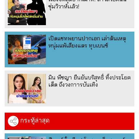
ซุ่มวิวาห์เเล้ว!
เปิดแชทพยานปากเอก เล่าต้นเหตุ
หนุ่มแพ้เสียงแตร ทุบเบนซ์
มิน พีชญา ยืนยันบริสุทธิ์ ทิ้งประโยค
เด็ด ถึงวงกาารบันเทิง
กระทู้ล่าสุด