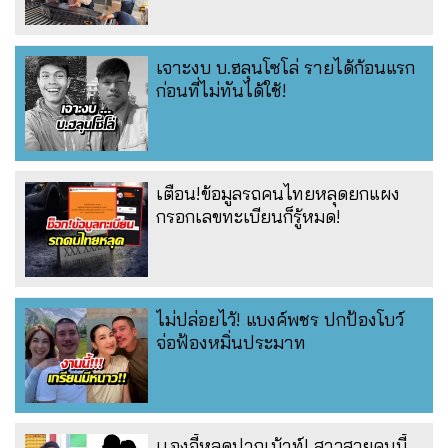
เจาะงบ บ.ฮลุนโซโล่ รายได้ก้อนแรก
ก่อนที่ไม่ทันได้ใช้!
เตือน!ข้อมูลรถคนไทยหลุดยกแผง
กรอกเลขทะเบียนก็รู้หมด!
ไม่ปล่อยไว้! แบงค์พชร ปกป้องโบว์
จ่อฟ้องหมิ่นประมาท
เเองจี้หลุดปากเม้าท์! สาวสวยคนนี้