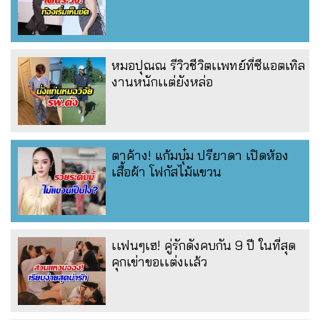
หมอปุณณ รีวิวชีวิตเเพทย์ที่ซีแอตเทิล
งานหนักเเต่ยังหล่อ
ตาค้าง! แก้มบุ๋ม ปรียาดา เปิดห้อง
เสื้อผ้า โฟกัสไม้แขวน
เเฟนๆเฮ! คู่รักดังคบกัน 9 ปี ในที่สุด
คุกเข่าขอเเต่งเเล้ว