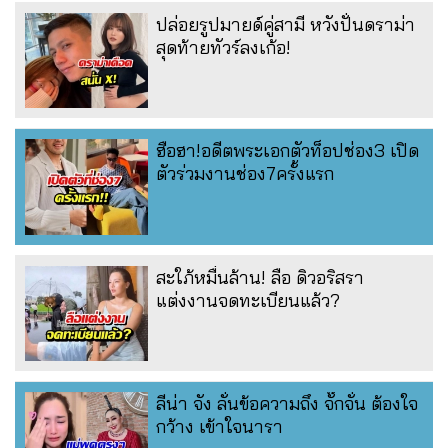
ปล่อยรูปมายด์คู่สามี หวังปั่นดราม่า
สุดท้ายทัวร์ลงเก้อ!
ฮือฮา!อดีตพระเอกตัวท็อปช่อง3 เปิด
ตัวร่วมงานช่อง7ครั้งแรก
สะใภ้หมื่นล้าน! ลือ ดิวอริสรา
แต่งงานจดทะเบียนแล้ว?
ลีน่า จัง ลั่นข้อความถึง จั๊กจั่น ต้องใจ
กว้าง เข้าใจนารา