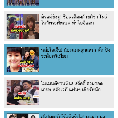
ตัวแม่ยังมู! ช็อตเด็ดคล้ายลิซ่า โผล่
ไหว้พระพิฆเนศ ทำไอจีแตก
หล่อใจเจ็บ! น้องแมคลูกแหม่มคัท ปัง
ระดับพรีเมียม
โมเมนต์ชวนฟิน! แจ็คกี้ สวมกอด
เกรท หลังเวที แฟนๆ เชียร์หนัก
สไปเดอร์เกิร์ลที่จริงใจ! เบลล่า นุ่ง