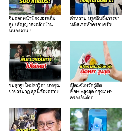
จีนออกหน้าป้องเขมรเต็ม
คำหวาน บรูคลินถึงภรรยา
สูบ! สัญญาส่งกลับบ้าน
หลังแตกหักครอบครัว!
หนองจาน!!
ขนลุกซู่! ใหม่ดาวิกา บทคุณ
เปิด5จังหวัดผู้ติด
ยายวรนาฏ ลุคนี้ต้องกราบ!
เชื้อHIVสูงสุด กรุงเทพฯ
ครองอันดับ1