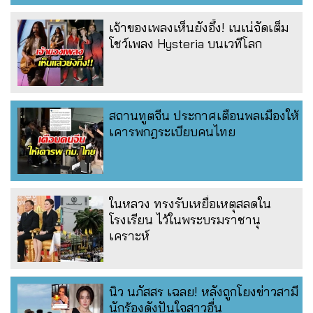
เจ้าของเพลงเห็นยังอึ้ง! เนเน่จัดเต็ม
โชว์เพลง Hysteria บนเวทีโลก
สถานทูตจีน ประกาศเตือนพลเมืองให้
เคารพกฎระเบียบคนไทย
ในหลวง ทรงรับเหยื่อเหตุสลดใน
โรงเรียน ไว้ในพระบรมราชานุ
เคราะห์
นิว นภัสสร เฉลย! หลังถูกโยงข่าวสามี
นักร้องดังปันใจสาวอื่น