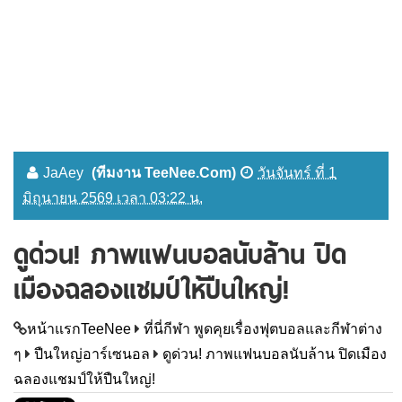
JaAey
(ทีมงาน TeeNee.Com)
วันจันทร์ ที่ 1
มิถุนายน 2569 เวลา 03:22 น.
ดูด่วน! ภาพแฟนบอลนับล้าน ปิด
เมืองฉลองแชมป์ให้ปืนใหญ่!
หน้าแรกTeeNee
ที่นี่กีฬา พูดคุยเรื่องฟุตบอลและกีฬาต่าง
ๆ
ปืนใหญ่อาร์เซนอล
ดูด่วน! ภาพแฟนบอลนับล้าน ปิดเมือง
ฉลองแชมป์ให้ปืนใหญ่!