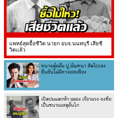
แพทย์สุดยื้อชีวิต นายก อบจ.นนทบุรี เสียชี
วิตเเล้ว
ทนายตุ๋ยลั่น ปู มัณฑนา คิดไปเอง
ยืนยันไม่มีทางถอนฟ้อง
เปิดปมแตกหัก ฉลอง เรี่ยวแรง-ธงชัย
เป็นชนวนเหตุลั่นไก