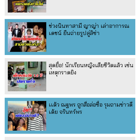
ช่วงนินทาสามี ญาญ่า เล่าอาการณ
เดชน์ ยืนถ่ายรูปคู่ลิซ่า
สุดยื้อ! นักเรียนหญิงเสียชีวิตแล้ว เซ่น
เหตุกราดยิง
เเต้ว ณฐพร ถูกสื่อล่อซื้อ รุมถามข่าวดี
เต้ย จรินทร์พร