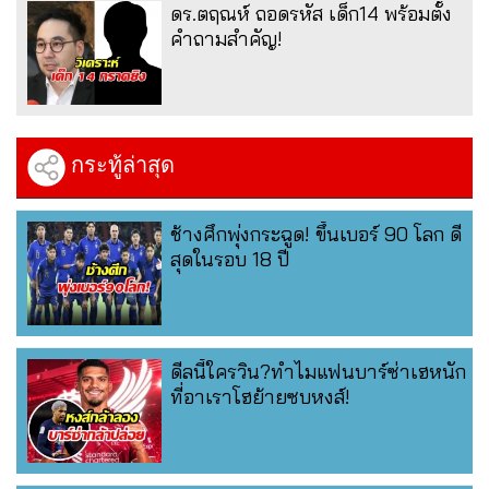
ดร.ตฤณห์ ถอดรหัส เด็ก14 พร้อมตั้ง
คำถามสำคัญ!
กระทู้ล่าสุด
ช้างศึกพุ่งกระฉูด! ขึ้นเบอร์ 90 โลก ดี
สุดในรอบ 18 ปี
ดีลนี้ใครวิน?ทำไมแฟนบาร์ซ่าเฮหนัก
ที่อาเราโฮย้ายซบหงส์!