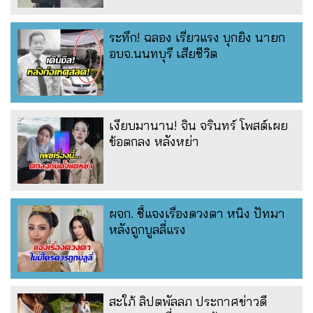
ระทึก! ฉลอง เรี่ยวแรง บุกยิง นายก
อบจ.นนทบุรี เสียชีวิต
เงียบมานาน! จิน จรินทร์ โพสต์เผย
ข้อตกลง หลังหย่า
ผจก. ชี้แจงเรื่องดวงตา หนิง ปัทมา
หลังถูกบูลลี่แรง
สะใภ้ ลิปตพัลลภ ประกาศข่าวดี