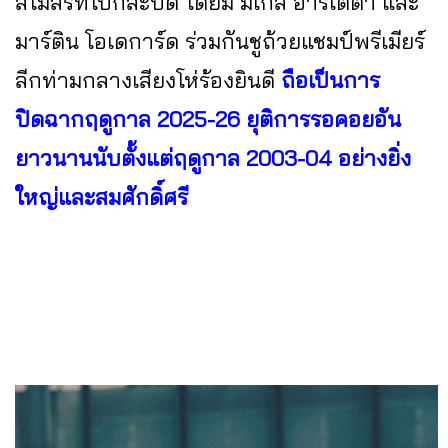
สโมสรที่โบกสะบัด โดยมี มิเกล อาร์เตต้า และ
มาร์ติน โอเดการ์ด ร่วมกันชูถ้วยแชมป์พรีเมียร์
ลีกท่ามกลางเสียงโห่ร้องยินดี
ถือเป็นการ
ปิดฉากฤดูกาล 2025-26 ยุติการรอคอยอัน
ยาวนานนับตั้งแต่ฤดูกาล 2003-04 อย่างยิ่ง
ใหญ่และสมศักดิ์ศรี