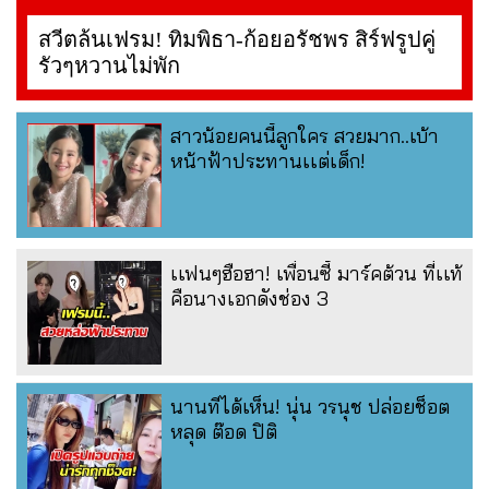
สวีตล้นเฟรม! ทิมพิธา-ก้อยอรัชพร สิร์ฟรูปคู่
รัวๆหวานไม่พัก
สาวน้อยคนนี้ลูกใคร สวยมาก..เบ้า
หน้าฟ้าประทานเเต่เด็ก!
เเฟนๆฮือฮา! เพื่อนซี้ มาร์คต้วน ที่เเท้
คือนางเอกดังช่อง 3
นานทีได้เห็น! นุ่น วรนุช ปล่อยช็อต
หลุด ต๊อด ปิติ