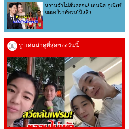
หวานฉ่ำไม่สั่นคลอน! เทนนิส-จูเนียร์
ฉลองวิวาห์ครบ1ปีแล้ว
รูปเด่นน่าดูที่สุดของวันนี้