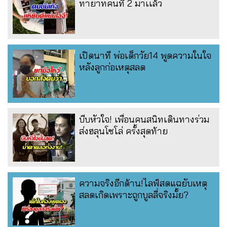
ทายาทคนที่ 2 มาเเล้ว
เปิดนาที พ่อเด็กวัย14 พูดความในใจ
หลังลูกก่อเหตุสลด
บีบหัวใจ! เพื่อนคนสนิทเดินทางร่วม
ส่งฮลุนโซโล่ ครั้งสุดท้าย
ความจริงอีกด้าน!ไลฟ์สดแฉยับเหตุ
สลดเกิดเพราะถูกบูลลี่จริงมั้ย?