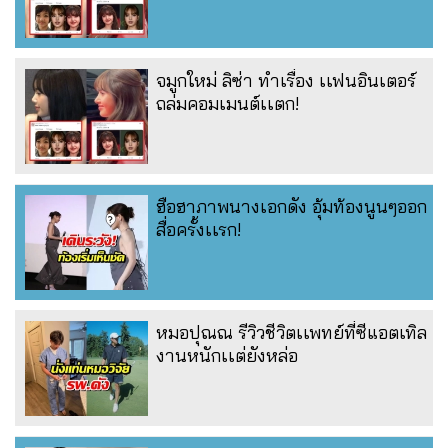
จมูกใหม่ ลิซ่า ทำเรื่อง เเฟนอินเตอร์
ถล่มคอมเมนต์เเตก!
ฮือฮาภาพนางเอกดัง อุ้มท้องนูนๆออก
สื่อครั้งเเรก!
หมอปุณณ รีวิวชีวิตเเพทย์ที่ซีแอตเทิล
งานหนักเเต่ยังหล่อ