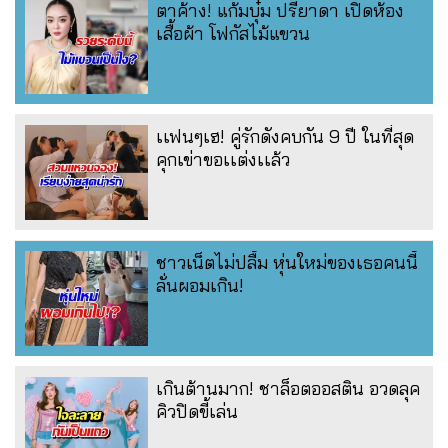
ตาค้าง! แก้มบุ๋ม ปรียาดา เปิดห้อง
เสื้อผ้า โฟกัสไม้แขวน
เเฟนๆเฮ! คู่รักดังคบกัน 9 ปี ในที่สุด
คุกเข่าขอเเต่งเเล้ว
ชาวเน็ตไม่ปลื้ม หุ่นใหม่ของเธอคนนี้
ลั่นผอมเกิน!
เกินต้านมาก! ชาล็อตออสติน อวดลุค
คิวปิดขี้เล่น