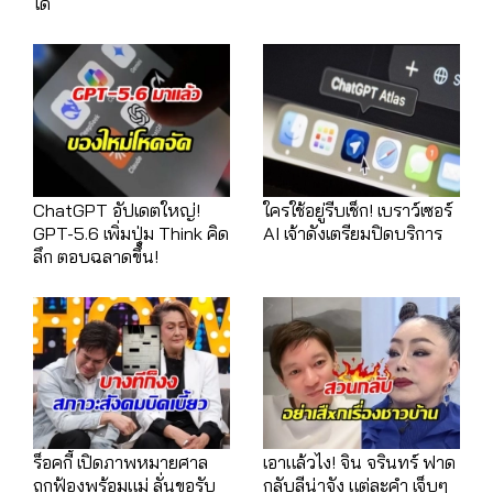
ได้
ChatGPT อัปเดตใหญ่!
ใครใช้อยู่รีบเช็ก! เบราว์เซอร์
GPT-5.6 เพิ่มปุ่ม Think คิด
AI เจ้าดังเตรียมปิดบริการ
ลึก ตอบฉลาดขึ้น!
ร็อคกี้ เปิดภาพหมายศาล
เอาแล้วไง! จิน จรินทร์ ฟาด
ถูกฟ้องพร้อมแม่ ลั่นขอรับ
กลับลีน่าจัง แต่ละคำ เจ็บๆ