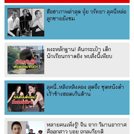
ฮือฮาภาพล่าสุด จุ๋ย วรัทยา ลุคนี้หล่อ
ลูกชายยังชม
ผงะหลักฐาน! ค้นกระเป๋า เด็ก
นักเรียนกราดยิง พบสิ่งนี้เพียบ
ลุคนี้..หลิงหลิงคอง สุดจึ้ง ชุดหนังดำ
เว้าข้างฮอตเกินต้าน
หลายคนเพิ่งรู้! จิน จาก วิมานอากาศ
คือลูกสาว บอย ถกลเกียรติ