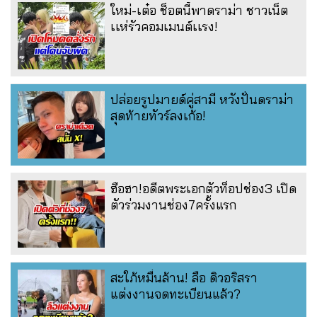
ใหม่-เต๋อ ช็อตนี้พาดราม่า ชาวเน็ต
เเห่รัวคอมเมนต์เเรง!
ปล่อยรูปมายด์คู่สามี หวังปั่นดราม่า
สุดท้ายทัวร์ลงเก้อ!
ฮือฮา!อดีตพระเอกตัวท็อปช่อง3 เปิด
ตัวร่วมงานช่อง7ครั้งแรก
สะใภ้หมื่นล้าน! ลือ ดิวอริสรา
แต่งงานจดทะเบียนแล้ว?