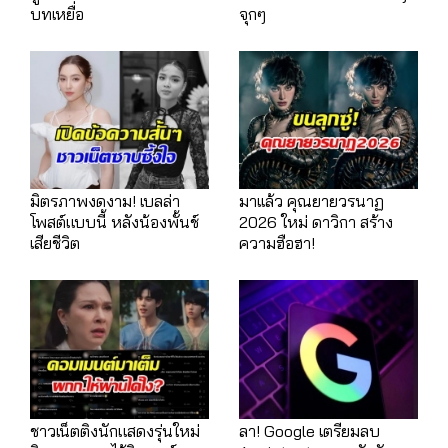
บทเหยื่อ
จุกๆ
มิตรภาพงดงาม! เบลล่า
มาเเล้ว คุณยายวรนาฏ
โพสต์แบบนี้ หลังน้องพั้นช์
2026 ใหม่ ดาวิกา สร้าง
เสียชีวิต
ความฮือฮา!
ชาวเน็ตติงนักแสดงรุ่นใหม่
ลา! Google เตรียมลบ