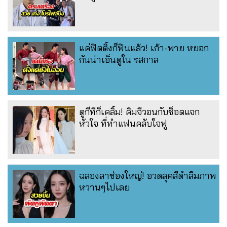
แค่ฟิตติ้งก็ฟินแล้ว! เก้า-พาย หยอก
กันน่าเอ็นดูใน รสกาล
ดูกี่ทีก็เคลิ้ม! คิมจีวอนกับช็อตแจก
หัวใจ ที่ทำแฟนคลับใจฟู
ฉลองลาช่องใหญ่! อวดลุคสีดำลืมภาพ
หวานๆไปเลย