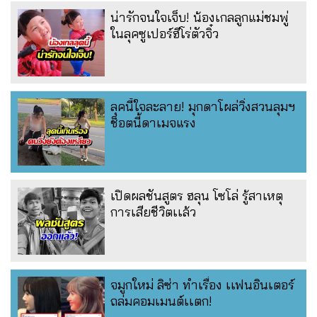
น่ารักจนใจเจ็บ! น้องเกลลูกแม่ชมพู่
ในลุคซูเปอร์ฮีโร่ตัวจิ๋ว
ลุคนี้ใจละลาย! มุกดาโผล่วิ่งสวนลุมฯ
ช็อตนี้ดาเมจแรง
เปิดผลชันสูตร ฮลุน โซโล่ รู้สาเหตุ
การเสียชีวิตเเล้ว
จมูกใหม่ ลิซ่า ทำเรื่อง เเฟนอินเตอร์
ถล่มคอมเมนต์เเตก!