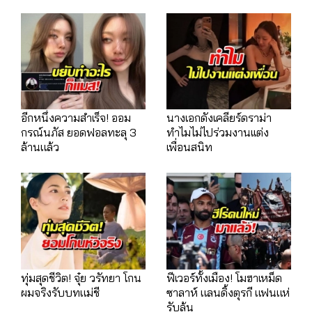
อีกหนึ่งความสำเร็จ! ออม
นางเอกดังเคลียร์ดราม่า
กรณ์นภัส ยอดฟอลทะลุ 3
ทำไมไม่ไปร่วมงานเเต่ง
ล้านแล้ว
เพื่อนสนิท
ทุ่มสุดชีวิต! จุ๋ย วรัทยา โกน
ฟีเวอร์ทั้งเมือง! โมฮาเหม็ด
ผมจริงรับบทแม่ชี
ซาลาห์ แลนดิ้งตุรกี แฟนแห่
รับล้น