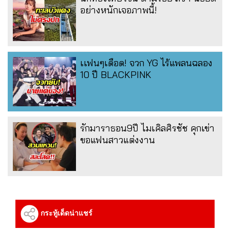
อย่างหนักเจอภาพนี้!
เเฟนๆเดือด! จวก YG ไร้แพลนฉลอง
10 ปี BLACKPINK
รักมาราธอน9ปี ไมเคิลศิรชัช คุกเข่า
ขอแฟนสาวแต่งงาน
กระทู้เด็ดน่าแชร์