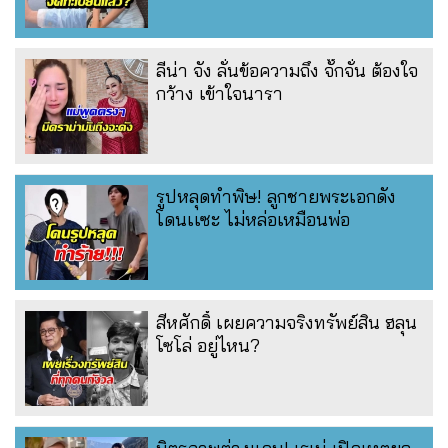
ลีน่า จัง ลั่นข้อความถึง จั๊กจั่น ต้องใจ
กว้าง เข้าใจนารา
รูปหลุดทำพิษ! ลูกชายพระเอกดัง
โดนเเซะ ไม่หล่อเหมือนพ่อ
สีหศักดิ์ เผยความจริงทรัพย์สิน ฮลุน
โซโล่ อยู่ไหน?