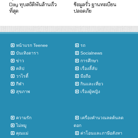
Day ทุบสถิติพันล้านเร็ว
ข้อมูลรั่ว ฐานทะเบียน
ที่สุด
ปลอดภัย
หน้าแรก Teenee
รถ
บันเทิงดารา
Socialnews
ข่าว
การศึกษา
คลิป
เรื่องลี้ลับ
วาไรตี้
มือถือ
กีฬา
กินและเที่ยว
สุขภาพ
เรื่องผู้หญิง
ความรัก
เครื่องคำนวณลดต้นลด
ไม่หมู
ดอก
คุณแม่
ค่าโอนและภาษีอสังหา