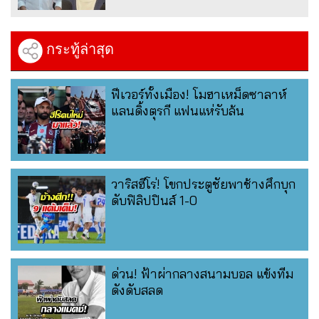
กระทู้ล่าสุด
ฟีเวอร์ทั้งเมือง! โมฮาเหม็ดซาลาห์
แลนดิ้งตุรกี แฟนแห่รับล้น
วาริสฮีโร่! โขกประตูชัยพาช้างศึกบุก
ดับฟิลิปปินส์ 1-0
ด่วน! ฟ้าผ่ากลางสนามบอล แข้งทีม
ดังดับสลด