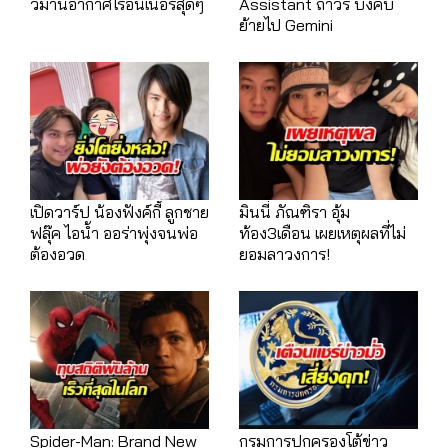
วิมานอากาศไร้อินเนอร์สุดๆ
Assistant ถาวร บังคับ
ย้ายไป Gemini
เปิดวาร์ป น้องฟังค์กี้ ลูกชาย
มินนี่ ภัณฑิรา อุ้ม
ฟลุ๊ค ไอน้ำ ออร่าพุ่งจนพ่อ
ท้อง3เดือน เผยเหตุผลที่ไม่
ต้องอวด
ยอมลาวงการ!
Spider-Man: Brand New
กรมการปกครองโต้ข่าว