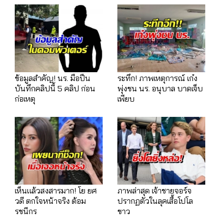
ข้อมูลสำคัญ! นร. มือปืน
ระทึก! ภาพเหตุการณ์ เก๋ง
บันทึกคลิปนี้ 5 คลิป ก่อน
พุ่งชน นร. อนุบาล บาดเจ็บ
ก่อเหตุ
เพียบ
เห็นแล้วสงสารมาก! โย ยศ
ภาพล่าสุด เจ้าชายจอร์จ
วดี ตกใจหน้าจริง ต้อม
ปรากฏตัวในลุคเสื้อโปโล
รชนีกร
ขาว