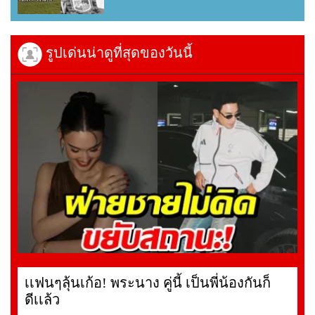
รูปเด่นน่าดูที่สุดของวันนี้
เเฟนๆลุ้นเก้อ! พระนาง คู่นี้ เป็นพี่น้องกันก็
ดีเเล้ว