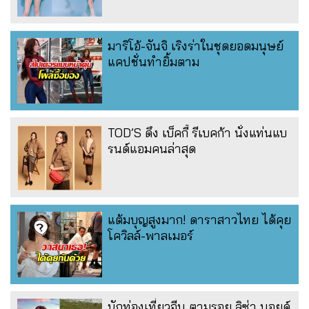
มาริโอ้-จันจิ เริงร่าในชุดยอดมนุษย์
แคปชั่นทำยิ้มตาม
TOD’S ดึง เบ็คกี้ รีเบคก้า นั่งแท่นแบ
รนด์แอมคนล่าสุด
แต้มบุญสูงมาก! ดาราสาวไทย ได้คุย
โควิลล์-พาลเมอร์
นักท่องเที่ยวจีน ตามรอย ลิซ่า นอยด์