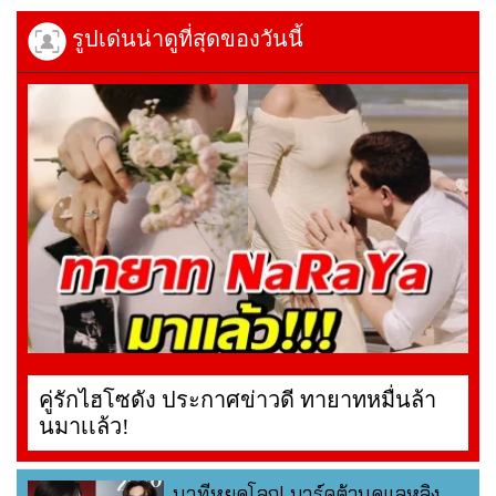
รูปเด่นน่าดูที่สุดของวันนี้
คู่รักไฮโซดัง ประกาศข่าวดี ทายาทหมื่นล้า
นมาเเล้ว!
นาทีหยุดโลก! มาร์คต้วนดูแลหลิง