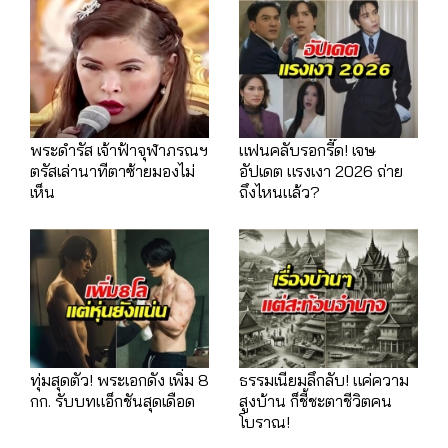
พระดำรัส เจ้าฟ้าจุฬาภรณฯ
แฟนคลับรอกรี๊ด! เจษ
ตรัสเล่านาทีตาซ้ายมองไม่
อัปเดต แรงเงา 2026 ถ่าย
เห็น
ถึงไหนแล้ว?
ทุ่มสุดตัว! พระเอกดัง เพิ่ม 8
ธรรมเนียมลึกลับ! แค่ความ
กก. รับบทแอ็กชันสุดเดือด
สูงบ้าน ก็ชี้ชะตาชีวิตคน
โบราณ!