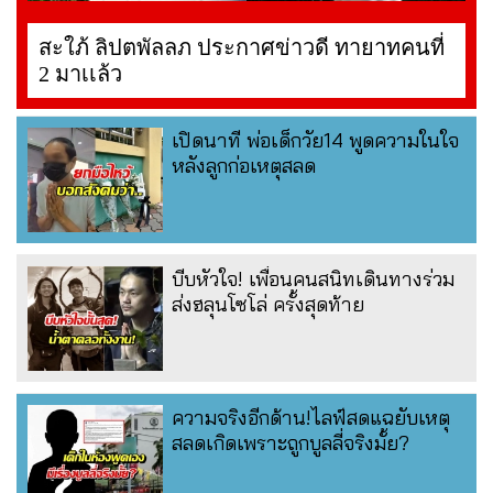
สะใภ้ ลิปตพัลลภ ประกาศข่าวดี ทายาทคนที่
2 มาเเล้ว
เปิดนาที พ่อเด็กวัย14 พูดความในใจ
หลังลูกก่อเหตุสลด
บีบหัวใจ! เพื่อนคนสนิทเดินทางร่วม
ส่งฮลุนโซโล่ ครั้งสุดท้าย
ความจริงอีกด้าน!ไลฟ์สดแฉยับเหตุ
สลดเกิดเพราะถูกบูลลี่จริงมั้ย?