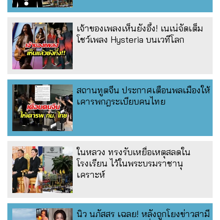
เจ้าของเพลงเห็นยังอึ้ง! เนเน่จัดเต็ม
โชว์เพลง Hysteria บนเวทีโลก
สถานทูตจีน ประกาศเตือนพลเมืองให้
เคารพกฎระเบียบคนไทย
ในหลวง ทรงรับเหยื่อเหตุสลดใน
โรงเรียน ไว้ในพระบรมราชานุ
เคราะห์
นิว นภัสสร เฉลย! หลังถูกโยงข่าวสามี