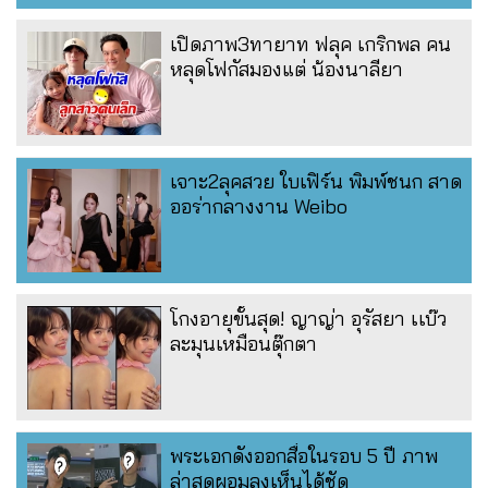
เปิดภาพ3ทายาท ฟลุค เกริกพล คน
หลุดโฟกัสมองแต่ น้องนาลียา
เจาะ2ลุคสวย ใบเฟิร์น พิมพ์ชนก สาด
ออร่ากลางงาน Weibo
โกงอายุขั้นสุด! ญาญ่า อุรัสยา เเบ๊ว
ละมุนเหมือนตุ๊กตา
พระเอกดังออกสื่อในรอบ 5 ปี ภาพ
ล่าสุดผอมลงเห็นได้ชัด