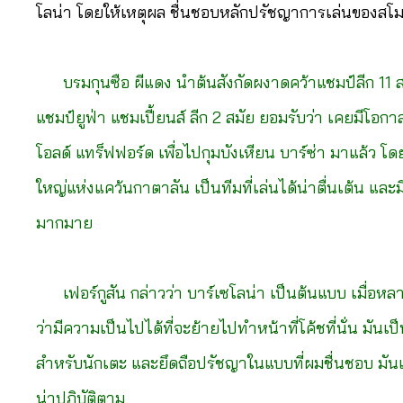
โลน่า โดยให้เหตุผล ชื่นชอบหลักปรัชญาการเล่นของสโมส
บรมกุนซือ ผีแดง นำต้นสังกัดผงาดคว้าแชมป์ลีก 11 สม
แชมป์ยูฟ่า แชมเปี้ยนส์ ลีก 2 สมัย ยอมรับว่า เคยมีโอกาส
โอลด์ แทร็ฟฟอร์ด เพื่อไปกุมบังเหียน บาร์ซ่า มาแล้ว โด
ใหญ่แห่งแคว้นกาตาลัน เป็นทีมที่เล่นได้น่าตื่นเต้น และม
มากมาย
เฟอร์กูสัน กล่าวว่า บาร์เซโลน่า เป็นต้นแบบ เมื่อหล
ว่ามีความเป็นไปได้ที่จะย้ายไปทำหน้าที่โค้ชที่นั่น มันเ
สำหรับนักเตะ และยึดถือปรัชญาในแบบที่ผมชื่นชอบ มันเ
น่าปฏิบัติตาม