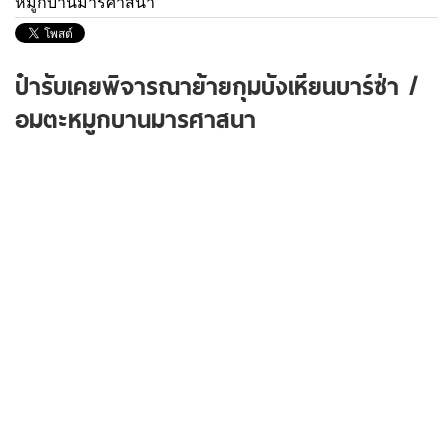
หมูกบานมารศาสนา
ป๋ารับเคยพิจารณาย้ายกุมบังเหียนบาร์ซ่า /
อมตะหมูกบานมารศาสนา