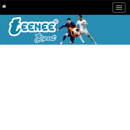
Togg
navig