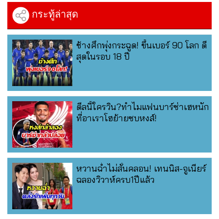
กระทู้ล่าสุด
ช้างศึกพุ่งกระฉูด! ขึ้นเบอร์ 90 โลก ดี
สุดในรอบ 18 ปี
ดีลนี้ใครวิน?ทำไมแฟนบาร์ซ่าเฮหนัก
ที่อาเราโฮย้ายซบหงส์!
หวานฉ่ำไม่สั่นคลอน! เทนนิส-จูเนียร์
ฉลองวิวาห์ครบ1ปีแล้ว