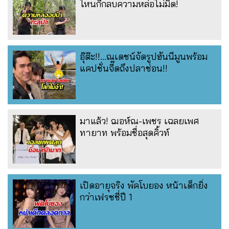
ไหนก็กลบความหล่อไม่มิด!
อุ๊ต๊ะ!!...ณเดชน์จัดรูปฮันนีมูนพร้อม
แคปชั่นจี๊ดถึงปลาช่อน!!
มาแล้ว! ฌอห์ณ-เพชร เฉลยเพศ
ทายาท พร้อมชื่อสุดคิ้วท์
เปิดอายุจริง พัคโบยอง หน้าเด็กยิ่ง
กว่าเฟรชชี่ปี 1