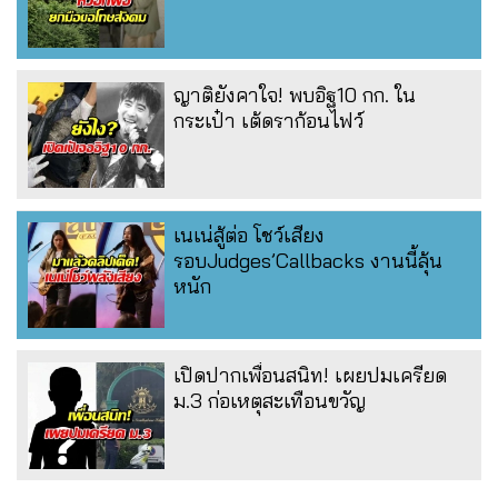
ญาติยังคาใจ! พบอิฐ10 กก. ใน
กระเป๋า เต้ดราก้อนไฟว์
เนเน่สู้ต่อ โชว์เสียง
รอบJudges’Callbacks งานนี้ลุ้น
หนัก
เปิดปากเพื่อนสนิท! เผยปมเครียด
ม.3 ก่อเหตุสะเทือนขวัญ