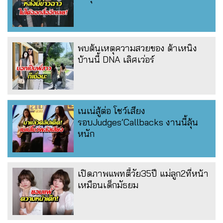
พบต้นเหตุความสวยของ ต้าเหนิง
บ้านนี้ DNA เลิศเว่อร์
เนเน่สู้ต่อ โชว์เสียง
รอบJudges’Callbacks งานนี้ลุ้น
หนัก
เปิดภาพแพทตี้วัย35ปี แม่ลูก2ที่หน้า
เหมือนเด็กมัธยม