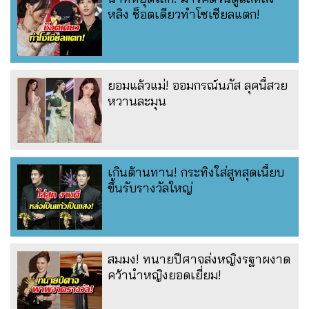
หลิง ช็อตเดียวทำโซเชียลแตก!
ยอมแล้วแม่! ออมกรณ์นภัส ลุคนี้สวย
หวานละมุน
เกินต้านทาน! กระทิงใส่สูทสุดเนี้ยบ
ขึ้นรับรางวัลใหญ่
สมมง! ทนายปีศาจส่งหญิงรฐาผงาด
คว้านำหญิงยอดเยี่ยม!