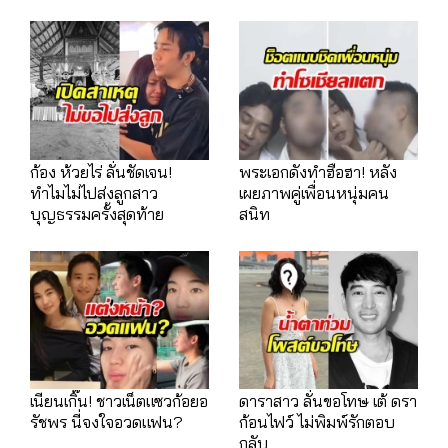
ก้อง ห้วยไร่ ลั่นชัดเจน!
พระเอกดังทำฮือฮา! หลัง
ทำไมไม่ไปส่งลูกสาว
เผยภาพคู่เพื่อนหนุ่มคน
บุญธรรมครั้งสุดท้าย
สนิท
เนียนเกิ๊น! ชาวเน็ตแซวก้อยอ
ดาราสาว ลั่นขอโทษ เต้ ดรา
รัชพร นี่จงใจอวดแฟน?
ก้อนไฟว์ ไม่พิมพ์รักตอบ
กลับ