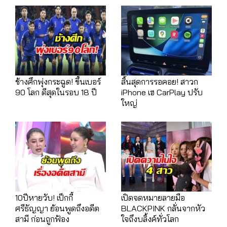
ช้างศึกพุ่งกระฉูด! ขึ้นเบอร์
สิ้นสุดการรอคอย! สาวก
90 โลก ดีสุดในรอบ 18 ปี
iPhone เฮ CarPlay ปรับ
ใหญ่
10ปีหายวับ! เป็กกี้
เปิดจดหมายลายมือ
ศรีธัญญา ย้อนพูดถึงอดีต
BLACKPINK กลั่นจากหัว
สามี ก่อนถูกฟ้อง
ใจถึงบลิ้งค์ทั่วโลก