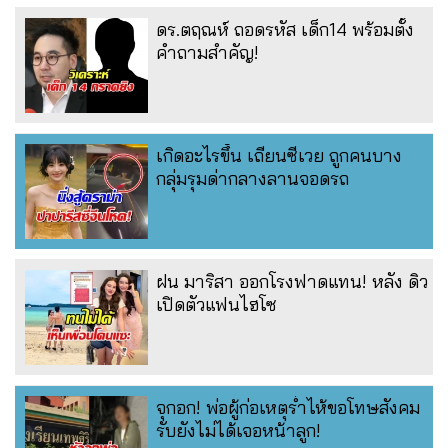
ดร.ตฤณห์ ถอดรหัส เด็ก14 พร้อมตั้ง
คำถามสำคัญ!
เกิดอะไรขึ้น เถียนซีเวย ถูกคนบาง
กลุ่มรุมด่ากลางลานจอดรถ
ฝน มาริสา ออกโรงฟาดแทน! หลัง ดิว
เปิดตัวแฟนไฮโซ
จุกอก! พ่อผู้ก่อเหตุร่ำไห้ขอโทษสังคม
รับยังไม่ได้เจอหน้าลูก!