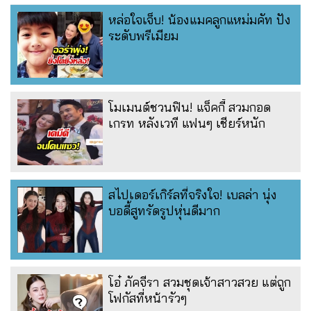
หล่อใจเจ็บ! น้องแมคลูกแหม่มคัท ปัง
ระดับพรีเมียม
โมเมนต์ชวนฟิน! แจ็คกี้ สวมกอด
เกรท หลังเวที แฟนๆ เชียร์หนัก
สไปเดอร์เกิร์ลที่จริงใจ! เบลล่า นุ่ง
บอดี้สูทรัดรูปหุ่นดีมาก
โอ๋ ภัคจีรา สวมชุดเจ้าสาวสวย แต่ถูก
โฟกัสที่หน้ารัวๆ