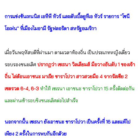
การแข่งขันเทนนิส เอทีพี ทัวร์ และดับเบิ้ลยูทีเอ ทัวร์ รายการ "โซนี
โอเพ่น" ที่เมืองไมอามี รัฐฟลอริดา สหรัฐอเมริกา
เมื่อวันพฤหัสบดีที่ผ่านมา ตามเวลาท้องถิ่น เป็นประเภทหญิงเดี่ยว
รอบรองชนะเลิศ
ปรากฏว่า เซเรนา วิลเลียมส์ มือวางอันดับ 1 ของเจ้า
ถิ่น ไล่ต้อนเอาชนะ มาเรีย ชาราโปวา สาวสวยมือ 4 จากรัสเซีย 2
เซตรวด 6-4, 6-3
ทำให้ เซเรนา เอาชนะ ชาราโปวา 15 ครั้งติดต่อกัน
และผ่านเข้ารอบชิงชนะเลิศต่อไปสำเร็จ
นอกจากนั้น เซเรนา ยังเอาชนะ ชาราโปวา เป็นครั้งที่ 16 และแพ้ไป
เพียง 2 ครั้งในการพบกันอีกด้วย