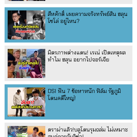
สีหศักดิ์ เผยความจริงทรัพย์สิน ฮลุน
โซโล่ อยู่ไหน?
มิตรภาพต่างแดน! เรเน่ เปิดเหตุผล
ทำไม ฮลุน อยากไปจอร์เจีย
DSI ฟัน 7 ข้อหาหนัก ฟิล์ม รัฐภูมิ
โดนคดีใหญ่!
ดราม่าแล้ว!บลูโดนรุมถล่ม ไม่เหมาะ
สมคู่ควรกับลิซ่า!