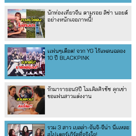
นักท่องเที่ยวจีน ตามรอย ลิซ่า นอยด์
อย่างหนักเจอภาพนี้!
เเฟนๆเดือด! จวก YG ไร้แพลนฉลอง
10 ปี BLACKPINK
รักมาราธอน9ปี ไมเคิลศิรชัช คุกเข่า
ขอแฟนสาวแต่งงาน
รวม 3 สาว เบลล่า-จันจิ-จีน่า นี่เเหละ
สไปเดอร์เกิร์ลที่จริงใจ!