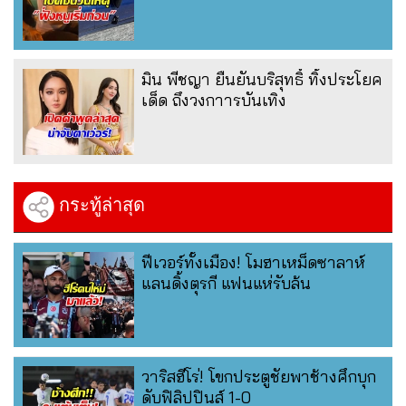
มิน พีชญา ยืนยันบริสุทธิ์ ทิ้งประโยค
เด็ด ถึงวงกาารบันเทิง
กระทู้ล่าสุด
ฟีเวอร์ทั้งเมือง! โมฮาเหม็ดซาลาห์
แลนดิ้งตุรกี แฟนแห่รับล้น
วาริสฮีโร่! โขกประตูชัยพาช้างศึกบุก
ดับฟิลิปปินส์ 1-0