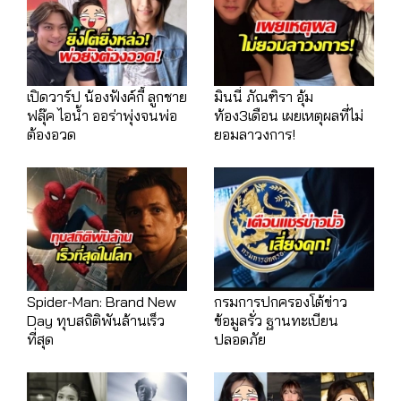
เปิดวาร์ป น้องฟังค์กี้ ลูกชาย
มินนี่ ภัณฑิรา อุ้ม
ฟลุ๊ค ไอน้ำ ออร่าพุ่งจนพ่อ
ท้อง3เดือน เผยเหตุผลที่ไม่
ต้องอวด
ยอมลาวงการ!
Spider-Man: Brand New
กรมการปกครองโต้ข่าว
Day ทุบสถิติพันล้านเร็ว
ข้อมูลรั่ว ฐานทะเบียน
ที่สุด
ปลอดภัย