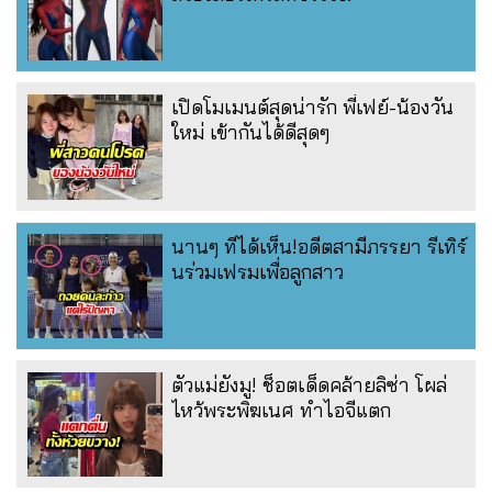
เปิดโมเมนต์สุดน่ารัก พี่เฟย์-น้องวัน
ใหม่ เข้ากันได้ดีสุดๆ
นานๆ ทีได้เห็น!อดีตสามีภรรยา รีเทิร์
นร่วมเฟรมเพื่อลูกสาว
ตัวแม่ยังมู! ช็อตเด็ดคล้ายลิซ่า โผล่
ไหว้พระพิฆเนศ ทำไอจีแตก