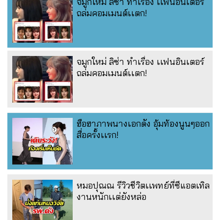
จมูกใหม่ ลิซ่า ทำเรื่อง เเฟนอินเตอร์
ถล่มคอมเมนต์เเตก!
จมูกใหม่ ลิซ่า ทำเรื่อง เเฟนอินเตอร์
ถล่มคอมเมนต์เเตก!
ฮือฮาภาพนางเอกดัง อุ้มท้องนูนๆออก
สื่อครั้งเเรก!
หมอปุณณ รีวิวชีวิตเเพทย์ที่ซีแอตเทิล
งานหนักเเต่ยังหล่อ