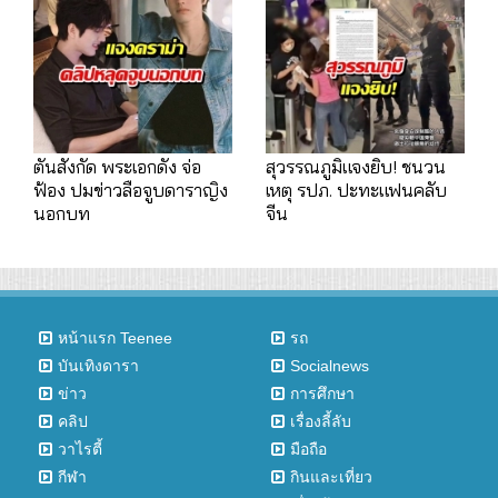
ตันสังกัด พระเอกดัง จ่อ
สุวรรณภูมิแจงยิบ! ชนวน
ฟ้อง ปมข่าวลือจูบดาราญิง
เหตุ รปภ. ปะทะแฟนคลับ
นอกบท
จีน
หน้าแรก Teenee
รถ
บันเทิงดารา
Socialnews
ข่าว
การศึกษา
คลิป
เรื่องลี้ลับ
วาไรตี้
มือถือ
กีฬา
กินและเที่ยว