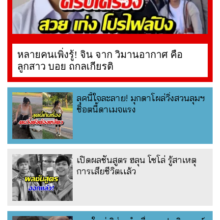
หลายคนเพิ่งรู้! จิน จาก วิมานอากาศ คือ
ลูกสาว บอย ถกลเกียรติ
ลุคนี้ใจละลาย! มุกดาโผล่วิ่งสวนลุมฯ
ช็อตนี้ดาเมจแรง
เปิดผลชันสูตร ฮลุน โซโล่ รู้สาเหตุ
การเสียชีวิตเเล้ว