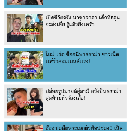
เปิดชีวิตจริง นาซาตาลา เด็กที่ฮลุน
จะส่งเสีย รู้แล้วยิ่งเศร้า
ใหม่-เต๋อ ช็อตนี้พาดราม่า ชาวเน็ต
เเห่รัวคอมเมนต์เเรง!
ปล่อยรูปมายด์คู่สามี หวังปั่นดราม่า
สุดท้ายทัวร์ลงเก้อ!
ฮือฮา!อดีตพระเอกตัวท็อปช่อง3 เปิด