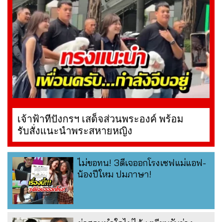
เจ้าฟ้าทีปังกรฯ เสด็จส่วนพระองค์ พร้อม
รับสั่งแนะนำพระสหายหญิง
ไม่ขอทน! 3ดีเจออกโรงเซฟแม่แอฟ-
น้องปีใหม ปมภาษา!