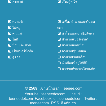
สุขภาพ
เรื่องผู้หญิง
ความรัก
เครื่องคำนวณลดต้นลด
ไม่หมู
ดอก
คุณแม่
ค่าโอนและภาษีอสังหา
ไอที
คำนวณเปอร์เซนต์
บ้านและสวน
คำนวณผ่อนบ้าน
เช็คเบอร์มือถือ
คำนวณหุ้นปันผล
ดูดวง
คำนวณรอบเดือน
เงินก้อนนี้อยู่ได้กี่ปี
ตัวช่วยคำนวณไทยพลัส
© 2569
เข้าหน้าแรก
Teenee.com
Youtube : teeneedotcom
Line id :
teeneedotcom
Facebook id : teeneedotcom
Twitter :
teeneecom
RSS
ติดต่อเรา