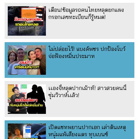
เตือน!ข้อมูลรถคนไทยหลุดยกแผง
กรอกเลขทะเบียนก็รู้หมด!
ไม่ปล่อยไว้! แบงค์พชร ปกป้องโบว์
จ่อฟ้องหมิ่นประมาท
เเองจี้หลุดปากเม้าท์! สาวสวยคนนี้
ซุ่มวิวาห์เเล้ว!
เปิดแชทพยานปากเอก เล่าต้นเหตุ
หนุ่มแพ้เสียงแตร ทุบเบนซ์