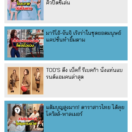
คิวปิดขี้เล่น
มาริโอ้-จันจิ เริงร่าในชุดยอดมนุษย์
แคปชั่นทำยิ้มตาม
TOD’S ดึง เบ็คกี้ รีเบคก้า นั่งแท่นแบ
รนด์แอมคนล่าสุด
แต้มบุญสูงมาก! ดาราสาวไทย ได้คุย
โควิลล์-พาลเมอร์