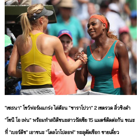
"เซเรนา" โชว์ฟอร์มแกร่ง ไล่ต้อน "ชาราโปวา" 2 เซตรวด ลิ่วชิงดำ
"โซนี โอ เพ่น" พร้อมทำสถิติชนะสาวรัสเซีย 15 แมตช์ติดต่อกัน ขณะ
ที่ "เบอร์ดิช" เอาชนะ "โดลโกโปลอฟ" ทะลุตัดเชือก ชายเดี่ยว