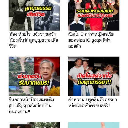
‘ก้อง ห้วยไร่’ แจ้งข่าวเศร้า
เปิดโผ 5 ดาราหญิงเอเชีย
‘น้องพั้นช์’ ลูกบุญธรรมเสีย
ยอดฟอล IG สูงสุด ลิซ่า
ชีวิต
ลอยลำ
จีนออกหน้าป้องเขมรเต็ม
คำหวาน บรูคลินถึงภรรยา
สูบ! สัญญาส่งกลับบ้าน
หลังแตกหักครอบครัว!
หนองจาน!!