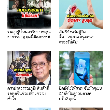
ขนลุกซู่! ใหม่ดาวิกา บทคุณ
เปิด5จังหวัดผู้ติด
ยายวรนาฏ ลุคนี้ต้องกราบ!
เชื้อHIVสูงสุด กรุงเทพฯ
ครองอันดับ1
ดราม่าสุวรรณภูมิ! สีหศักดิ์
ปิดยังไงให้ขาด! ซับมั่วๆiOS
ขอทูตจีนช่วยสร้างความ
27 เลิกโผล่กวนตาแค่
เข้าใจ
ปรับ3จุดนี้