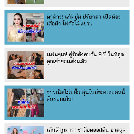
ตาค้าง! แก้มบุ๋ม ปรียาดา เปิดห้อง
เสื้อผ้า โฟกัสไม้แขวน
เเฟนๆเฮ! คู่รักดังคบกัน 9 ปี ในที่สุด
คุกเข่าขอเเต่งเเล้ว
ชาวเน็ตไม่ปลื้ม หุ่นใหม่ของเธอคนนี้
ลั่นผอมเกิน!
เกินต้านมาก! ชาล็อตออสติน อวดลุค